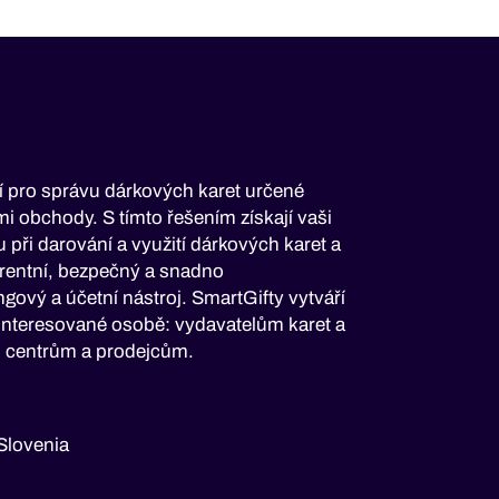
í pro správu dárkových karet určené
 obchody. S tímto řešením získají vaši
 při darování a využití dárkových karet a
parentní, bezpečný a snadno
ový a účetní nástroj. SmartGifty vytváří
interesované osobě: vydavatelům karet a
m centrům a prodejcům.
Slovenia