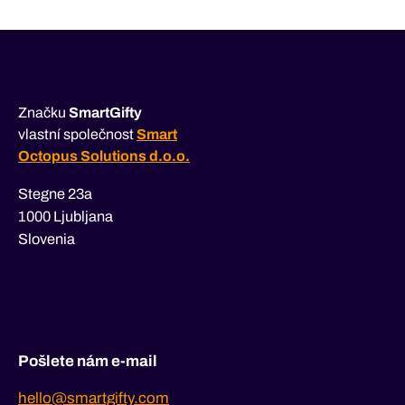
příspěvek
Značku
SmartGifty
vlastní společnost
Smart
Octopus Solutions d.o.o.
Stegne 23a
1000 Ljubljana
Slovenia
Pošlete nám e-mail
hello@smartgifty.com