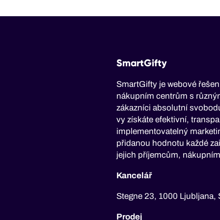
SmartGifty
SmartGifty je webové řešen
nákupním centrům s různými
zákazníci absolutní svobodu
vy získáte efektivní, trans
implementovatelný marketing
přidanou hodnotu každé za
jejich příjemcům, nákupní
Kancelář
Stegne 23, 1000 Ljubljana, 
Prodej