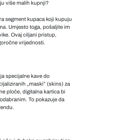
ju više malih kupnji?
cira segment kupaca koji kupuju
ma. Umjesto toga, pošaljite im
e. Ovaj ciljani pristup,
oročne vrijednosti.
a specijalne kave do
jaliziranih „maski” (skins) za
ne ploče, digitalna kartica bi
vo odabranim. To pokazuje da
rendu.