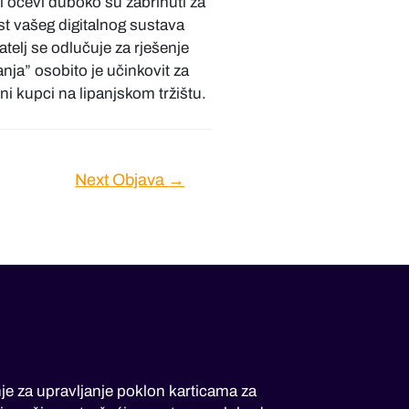
i očevi duboko su zabrinuti za
ost vašeg digitalnog sustava
telj se odlučuje za rješenje
nja” osobito je učinkovit za
rni kupci na lipanjskom tržištu.
Next Objava
→
je za upravljanje poklon karticama za