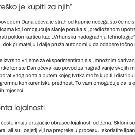
ško je kupiti za njih”
ovodom Dana očeva je strah od kupnje nečega što će neiskor
ticama koji omogućuje slanje poruka s „predloženom upotre
rati poklon karticu kao „Vrhunsku nadogradnju tehnologije” i
a, dok primatelju i dalje pruža autonomiju da odabere točno 
 je izvrsno vrijeme za eksperimentiranje s „množnim darivan
vrtke koriste Dan očeva kao povod za nagrađivanje svojih mu
tivnog portala putem kojeg tvrtka može kupiti i distribuirat
a ogromnu konkurentsku prednost. To vam omogućuje da iskor
ih mjeseci.
ta lojalnosti
esto imaju drugačije obrasce lojalnosti od žena. Skloni su b
 ali su i osjetljiviji na prepreke u procesu. Iskoristite lipa