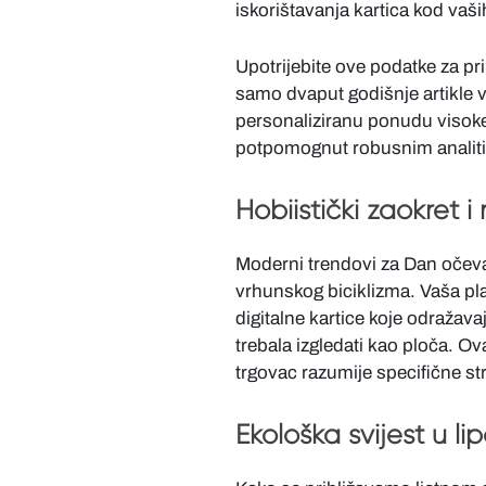
iskorištavanja kartica kod vaši
Upotrijebite ove podatke za pr
samo dvaput godišnje artikle v
personaliziranu ponudu visoke 
potpomognut robusnim analitič
Hobiistički zaokret i
Moderni trendovi za Dan očev
vrhunskog biciklizma. Vaša pla
digitalne kartice koje odražavaju
trebala izgledati kao ploča. Ov
trgovac razumije specifične str
Ekološka svijest u li