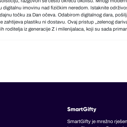
olsticiju, razgovori se često okreću okolišu. Mnogi modern
aju digitalnu imovinu nad fizičkim neredom. Istaknite održiv
dajnu točku za Dan očeva. Odabirom digitalnog dara, pošilja
 zahtijeva plastiku ni dostavu. Ovaj pristup „zelenog dariva
h roditelja iz generacije Z i milenijalaca, koji su sada prima
SmartGifty
SmartGifty je mrežno rješen