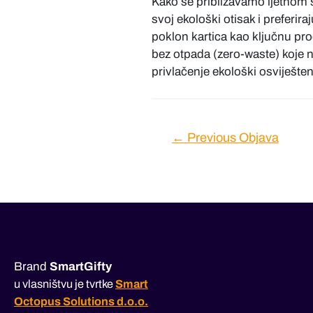
Kako se približavamo ljetnom s
svoj ekološki otisak i preferir
poklon kartica kao ključnu pro
bez otpada (zero-waste) koje ne
privlačenje ekološki osviješteni
Navigacija
←
Previous Objava
objava
Brand
SmartGifty
u vlasništvu je tvrtke
Smart
Octopus Solutions d.o.o.