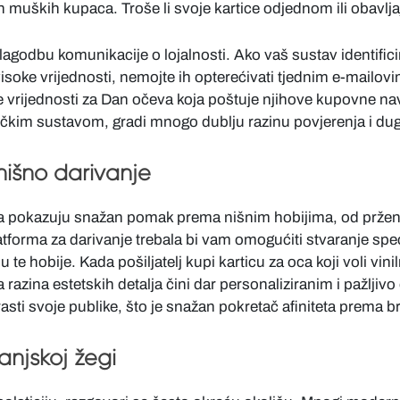
h muških kupaca. Troše li svoje kartice odjednom ili obavlja
ilagodbu komunikacije o lojalnosti. Ako vaš sustav identifi
isoke vrijednosti, nemojte ih opterećivati tjednim e-mailovi
vrijednosti za Dan očeva koja poštuje njihove kupovne navik
kim sustavom, gradi mnogo dublju razinu povjerenja i dug
 nišno darivanje
a pokazuju snažan pomak prema nišnim hobijima, od prženj
tforma za darivanje trebala bi vam omogućiti stvaranje speci
 te hobije. Kada pošiljatelj kupi karticu za oca koji voli vinil
a razina estetskih detalja čini dar personaliziranim i pažlji
asti svoje publike, što je snažan pokretač afiniteta prema b
panjskoj žegi