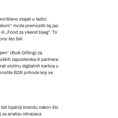
išteno stajati u ladici.
bom” može premostiti taj jaz.
li „Fond za vikend bijeg”. To
ono što želi.
jem” (Bulk Gifting) za
ških zaposlenika ili partnera.
i stotinu digitalnih kartica u
istite B2B prihode koji se
iti lojalniji brendu nakon što
nj za analizu obrazaca