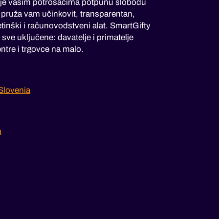
je vašim potrošaćima potpunu slobodu
i pruža vam učinkovit, transparentan,
tinški i računovodstveni alat. SmartGifty
sve uključene: davatelje i primatelje
ntre i trgovce na malo.
Slovenia
m