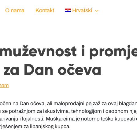
O nama
Kontakt
Hrvatski
muževnost i promj
 za Dan očeva
Team
točen na Dan očeva, ali maloprodajni pejzaž za ovaj blagdan 
u se potražnjom za iskustvima, tehnologijom i osobnom nj
 darivanju i lojalnosti. Muškarcima je notorno teško kupovati 
rješenjem za lipanjskog kupca.