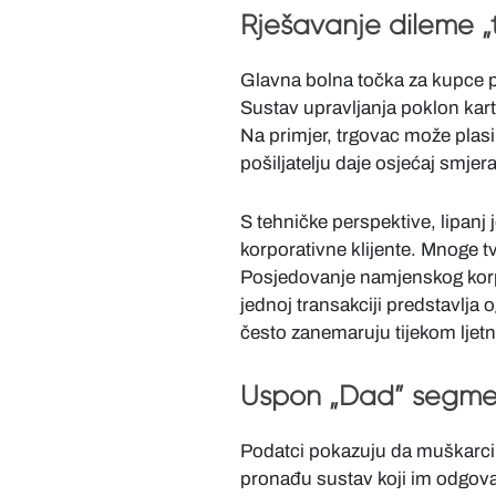
Rješavanje dileme „te
Glavna bolna točka za kupce p
Sustav upravljanja poklon kar
Na primjer, trgovac može plasi
pošiljatelju daje osjećaj smjer
S tehničke perspektive, lipanj
korporativne klijente. Mnoge t
Posjedovanje namjenskog korpora
jednoj transakciji predstavlj
često zanemaruju tijekom ljetn
Uspon „Dad” segmen
Podatci pokazuju da muškarci č
pronađu sustav koji im odgovara,