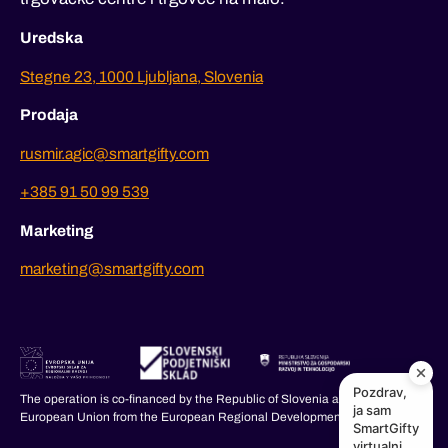
Uredska
Stegne 23, 1000 Ljubljana, Slovenia
Prodaja
rusmir.agic@smartgifty.com
+385 91 50 99 539
Marketing
marketing@smartgifty.com
Pozdrav,
The operation is co-financed by the Republic of Slovenia and the
ja sam
European Union from the European Regional Development Fund.
SmartGifty
virtualni