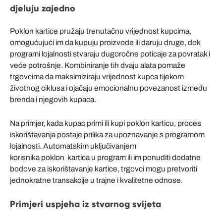
djeluju zajedno
Poklon kartice pružaju trenutačnu vrijednost kupcima,
omogućujući im da kupuju proizvode ili daruju druge, dok
programi lojalnosti stvaraju dugoročne poticaje za povratak i
veće potrošnje. Kombiniranje tih dvaju alata pomaže
trgovcima da maksimiziraju vrijednost kupca tijekom
životnog ciklusa i ojačaju emocionalnu povezanost između
brenda i njegovih kupaca.
Na primjer, kada kupac primi ili kupi poklon karticu, proces
iskorištavanja postaje prilika za upoznavanje s programom
lojalnosti. Automatskim uključivanjem
korisnika poklon kartica u program ili im ponuditi dodatne
bodove za iskorištavanje kartice, trgovci mogu pretvoriti
jednokratne transakcije u trajne i kvalitetne odnose.
Primjeri uspjeha iz stvarnog svijeta