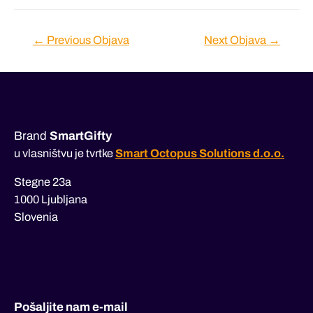
Navigacija
←
Previous Objava
Next Objava
→
objava
Brand
SmartGifty
u vlasništvu je tvrtke
Smart Octopus Solutions d.o.o.
Stegne 23a
1000 Ljubljana
Slovenia
Pošaljite nam e-mail