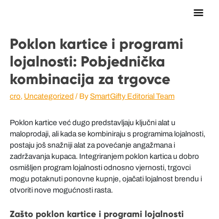
Main
Men
Poklon kartice i programi
lojalnosti: Pobjednička
kombinacija za trgovce
cro
,
Uncategorized
/ By
SmartGifty Editorial Team
Poklon kartice već dugo predstavljaju ključni alat u
maloprodaji, ali kada se kombiniraju s programima lojalnosti,
postaju još snažniji alat za povećanje angažmana i
zadržavanja kupaca. Integriranjem poklon kartica u dobro
osmišljen program lojalnosti odnosno vjernosti, trgovci
mogu potaknuti ponovne kupnje, ojačati lojalnost brendu i
otvoriti nove mogućnosti rasta.
Zašto poklon kartice i programi lojalnosti