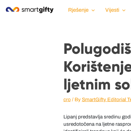
Rješenje
Vijesti
Polugodišn
Korištenj
ljetnim so
cro
/ By
SmartGifty Editorial 
Lipanj predstavlja sredinu god
usredotočena na ljetne rasprod