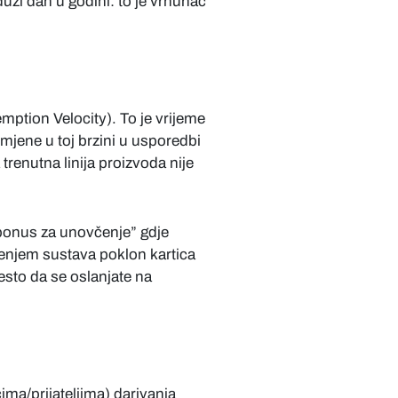
jduži dan u godini: to je vrhunac
mption Velocity). To je vrijeme
romjene u toj brzini u usporedbi
trenutna linija proizvoda nije
 „bonus za unovčenje” gdje
tenjem sustava poklon kartica
esto da se oslanjate na
ima/prijateljima) darivanja