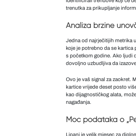
identificirali trendove koji će 
trenutka za prikupljanje infor
Analiza brzine unov
Jedna od najrječitijih metrika
koje je potrebno da se kartica p
s početkom godine. Ako ljudi du
dovoljno uzbudljiva da izazove
Ovo je vaš signal za zaokret. M
kartice vrijede deset posto vi
kao dijagnostičkog alata, može
nagađanja.
Moć podataka o „Pe
Lipanj je velik mjesec za dipl