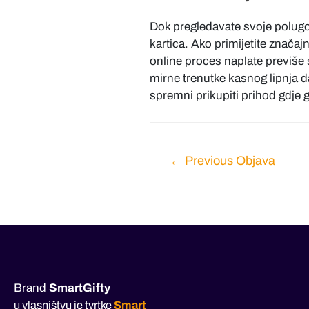
Dok pregledavate svoje polugod
kartica. Ako primijetite znača
online proces naplate previše s
mirne trenutke kasnog lipnja 
spremni prikupiti prihod gdje
Navigacija
←
Previous Objava
objava
Brand
SmartGifty
u vlasništvu je tvrtke
Smart