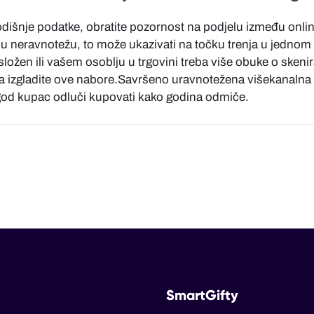
išnje podatke, obratite pozornost na podjelu između online 
jnu neravnotežu, to može ukazivati na točku trenja u jednom
ložen ili vašem osoblju u trgovini treba više obuke o skenira
da izgladite ove nabore.Savršeno uravnotežena višekanalna 
 god kupac odluči kupovati kako godina odmiče.
SmartGifty