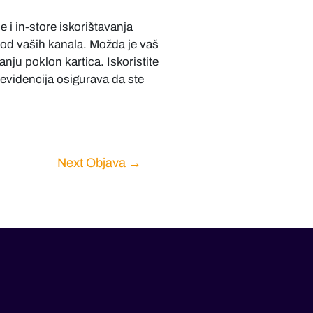
i in-store iskorištavanja
 od vaših kanala. Možda je vaš
nju poklon kartica. Iskoristite
evidencija osigurava da ste
Next Objava
→