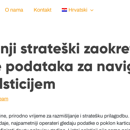
O nama
Kontakt
Hrvatski
ji strateški zaokre
e podataka za navi
lsticijem
Team
ine, prirodno vrijeme za razmišljanje i stratešku prilagodbu
aje, najpametniji operateri gledaju podatke o poklon kartica