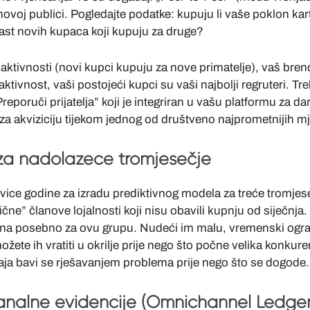
ovoj publici. Pogledajte podatke: kupuju li vaše poklon kart
orast novih kupaca koji kupuju za druge?
aktivnosti (novi kupci kupuju za nove primatelje), vaš bre
ktivnost, vaši postojeći kupci su vaši najbolji regruteri. Treb
reporuči prijatelja” koji je integriran u vašu platformu za da
 za akviziciju tijekom jednog od društveno najprometnijih mj
 za nadolazeće tromjesečje
lovice godine za izradu prediktivnog modela za treće tromjes
izične” članove lojalnosti koji nisu obavili kupnju od siječnja
 posebno za ovu grupu. Nudeći im malu, vremenski ogran
žete ih vratiti u okrilje prije nego što počne velika konkur
ja bavi se rješavanjem problema prije nego što se dogode.
analne evidencije (Omnichannel Ledger