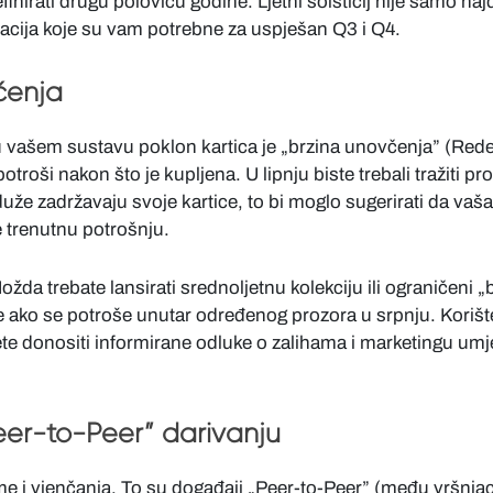
definirati drugu polovicu godine. Ljetni solsticij nije samo na
macija koje su vam potrebne za uspješan Q3 i Q4.
čenja
 u vašem sustavu poklon kartica je „brzina unovčenja” (Rede
otroši nakon što je kupljena. U lipnju biste trebali tražiti p
že zadržavaju svoje kartice, to bi moglo sugerirati da vaša 
 trenutnu potrošnju.
ožda trebate lansirati srednoljetnu kolekciju ili ograničeni
še ako se potroše unutar određenog prozora u srpnju. Koriš
te donositi informirane odluke o zalihama i marketingu umj
er-to-Peer” darivanju
ome i vjenčanja. To su događaji „Peer-to-Peer” (među vršnjac