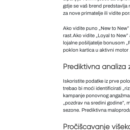
gdje se vaš brend predstavlja n
za nove primatelje ili vidite p
Ako vidite puno „New to New” 
rast.Ako vidite „Loyal to New” a
lojalne pošiljatelje bonusom „P
poklon kartica u aktivni motor
Prediktivna analiza
Iskoristite podatke iz prve po
trebao bi moći identificirati „r
kampanje ponovnog angažmana
„pozdrav na sredini godine”, mo
sezone. Prediktivna maloproda
Pročišćavanje višek