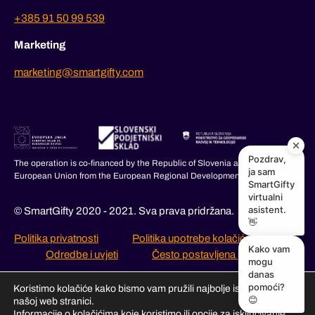
+385 91 50 99 539
Marketing
marketing@smartgifty.com
Pozdrav,
The operation is co-financed by the Republic of Slovenia and the
ja sam
European Union from the European Regional Development Fund.
SmartGifty
virtualni
asistent.
© SmartGifty 2020 - 2021. Sva prava pridržana.
👋
Politika privatnosti
Politika upotrebe kolačića
Kako vam
Odredbe i uvjeti
Često postavljena pitanja
mogu
danas
pomoći?
Koristimo kolačiće kako bismo vam pružili najbolje iskustvo na
😊
našoj web stranici.
Informacije o kolačićima koje koristimo ili opcije za isključivanje