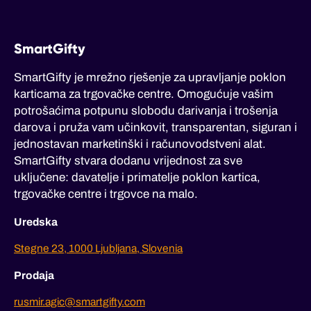
SmartGifty
SmartGifty je mrežno rješenje za upravljanje poklon
karticama za trgovačke centre. Omogućuje vašim
potrošaćima potpunu slobodu darivanja i trošenja
darova i pruža vam učinkovit, transparentan, siguran i
jednostavan marketinški i računovodstveni alat.
SmartGifty stvara dodanu vrijednost za sve
uključene: davatelje i primatelje poklon kartica,
trgovačke centre i trgovce na malo.
Uredska
Stegne 23, 1000 Ljubljana, Slovenia
Prodaja
rusmir.agic@smartgifty.com