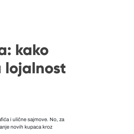
a: kako
 lojalnost
fića i ulične sajmove. No, za
janje novih kupaca kroz