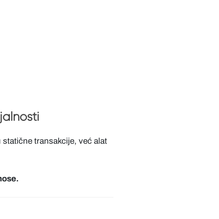
alnosti
statične transakcije, već alat
nose.