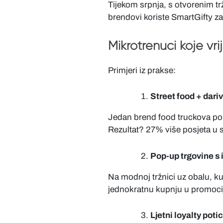
Tijekom srpnja, s otvorenim t
brendovi koriste SmartGifty za
Mikrotrenuci koje vrij
Primjeri iz prakse:
Street food + dari
Jedan brend food truckova ponu
Rezultat? 27% više posjeta u sl
Pop-up trgovine s
Na modnoj tržnici uz obalu, kupc
jednokratnu kupnju u promocij
Ljetni loyalty potic