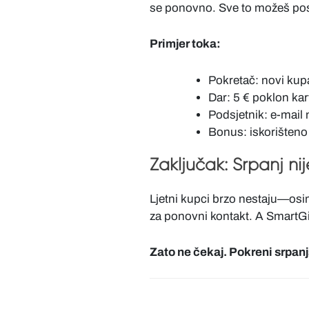
se ponovno. Sve to možeš post
Primjer toka:
Pokretač: novi kup
Dar: 5 € poklon ka
Podsjetnik: e-mail 
Bonus: iskorišteno
Zaključak: Srpanj ni
Ljetni kupci brzo nestaju—osim
za ponovni kontakt. A SmartGi
Zato ne čekaj. Pokreni srpanjs