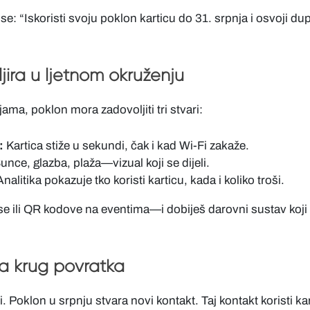
se: “Iskoristi svoju poklon karticu do 31. srpnja i osvoji d
ljira u ljetnom okruženju
ama, poklon mora zadovoljiti tri stvari:
:
Kartica stiže u sekundi, čak i kad Wi-Fi zakaže.
unce, glazba, plaža—vizual koji se dijeli.
nalitika pokazuje tko koristi karticu, kada i koliko troši.
ase ili QR kodove na eventima—i dobiješ darovni sustav koj
ra krug povratka
i. Poklon u srpnju stvara novi kontakt. Taj kontakt koristi ka