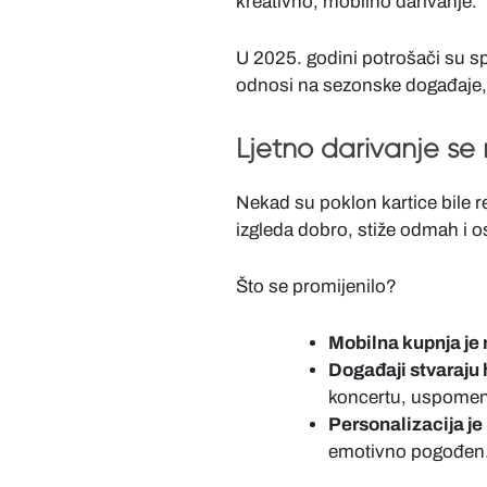
kreativno, mobilno darivanje.
U 2025. godini potrošači su s
odnosi na sezonske događaje, g
Ljetno darivanje se
Nekad su poklon kartice bile r
izgleda dobro, stiže odmah i o
Što se promijenilo?
Mobilna kupnja je
Događaji stvaraju 
koncertu, uspomena
Personalizacija je 
emotivno pogođen