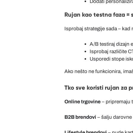
Dodati personalizir
Rujan kao testna faza = s
Isprobaj strategije sada – kad 
A/B testiraj dizajn 
Isprobaj različite
Usporedi stope isk
Ako nešto ne funkcionira, ima
Tko sve koristi rujan za 
Online trgovine
– pripremaju t
B2B brendovi
– šalju darovne 
Lifestyle brendovi
– nude karti