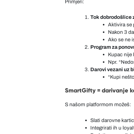
Primjeri:
Tok dobrodošlice 
Aktivira se
Nakon 3 da
Ako se ne i
Program za ponovn
Kupac nije 
Npr. “Nedo
Darovi vezani uz 
“Kupi nešto
SmartGifty = darivanje k
S našom platformom možeš:
Slati darovne karti
Integrirati ih u loy