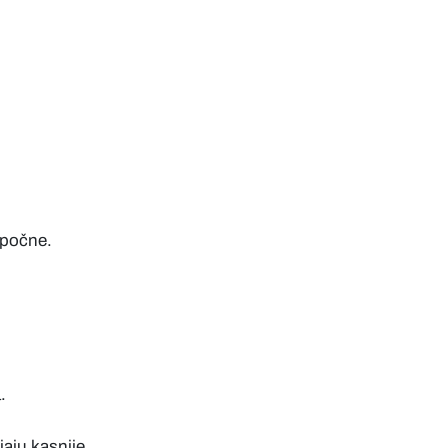
 počne.
.
jaju kasnije.