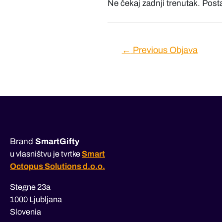
Ne čekaj zadnji trenutak. Posta
Navigacija
←
Previous Objava
objava
Brand
SmartGifty
u vlasništvu je tvrtke
Smart
Octopus Solutions d.o.o.
Stegne 23a
1000 Ljubljana
Slovenia