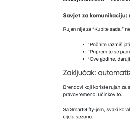
Savjet za komunikaciju: n
Rujan nije za “Kupite sada!” n
“Počnite razmišljati
“Pripremite se pam
“Ove godine, darujt
Zaključak: automatiz
Brendovi koji koriste rujan za
pravovremeno, učinkovito.
Sa SmartGifty-jem, svaki korak 
cijelu sezonu.