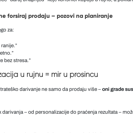
e forsiraj prodaju – pozovi na planiranje
ego za:
 ranije.”
etno.”
e bez stresa.”
acija u rujnu = mir u prosincu
 strateško darivanje ne samo da prodaju više –
oni grade sust
darivanja – od personalizacije do praćenja rezultata – možeš