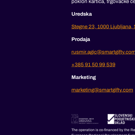
poklon kartica, trgovačke ce
Uredska
Stegne 23, 1000 Ljubljana, 
Prodaja
rusmir.agic@smartgifty.co
+385 91 50 99 539
Marketing
marketing@smartgifty.com
The operation is co-financed by the R