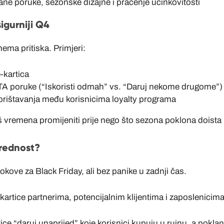
ane poruke, sezonske dizajne i praćenje učinkovitosti
igurniji Q4
nema pritiska. Primjeri:
e-kartica
 CTA poruke (“Iskoristi odmah” vs. “Daruj nekome drugome”)
orištavanja među korisnicima loyalty programa
š vremena promijeniti prije nego što sezona poklona doista
prednost?
okove za Black Friday, ali bez panike u zadnji čas.
kartice partnerima, potencijalnim klijentima i zaposlenicima
ce “daruj unaprijed” koje korisnici kupuju u rujnu, a poklan