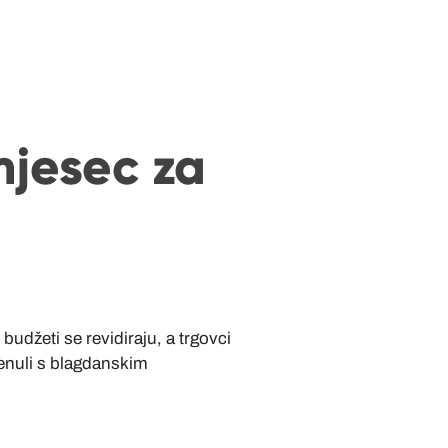
mjesec za
džeti se revidiraju, a trgovci
renuli s blagdanskim