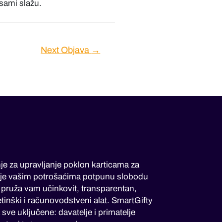
 sami slažu.
Next Objava
→
je za upravljanje poklon karticama za
je vašim potrošaćima potpunu slobodu
i pruža vam učinkovit, transparentan,
tinški i računovodstveni alat. SmartGifty
sve uključene: davatelje i primatelje