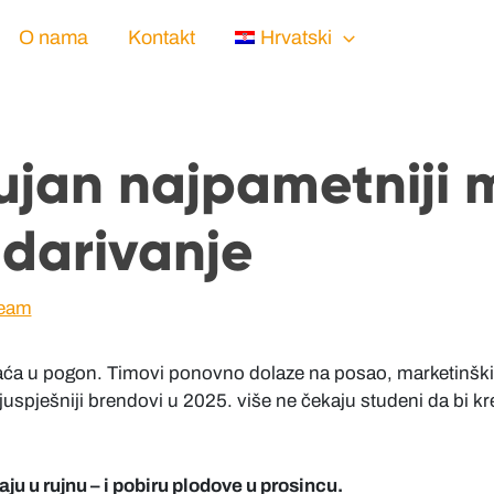
O nama
Kontakt
Hrvatski
rujan najpametniji 
 darivanje
Team
ća u pogon. Timovi ponovno dolaze na posao, marketinški bu
ajuspješniji brendovi u 2025. više ne čekaju studeni da bi k
ju u rujnu – i pobiru plodove u prosincu.