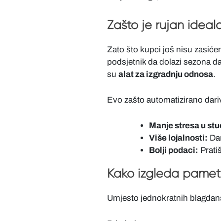
Zašto je rujan ideal
Zato što kupci još nisu zasiće
podsjetnik da dolazi sezona da
su
alat za izgradnju odnosa
.
Evo zašto automatizirano dari
Manje stresa u st
Više lojalnosti:
Dar
Bolji podaci:
Pratiš
Kako izgleda pamet
Umjesto jednokratnih blagdansk