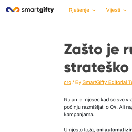
Rješenje
Vijesti
Zašto je 
strateško
cro
/ By
SmartGifty Editorial 
Rujan je mjesec kad se sve vra
počinju razmišljati o Q4. Ali n
kampanjama.
Umjesto toga,
oni automatizira