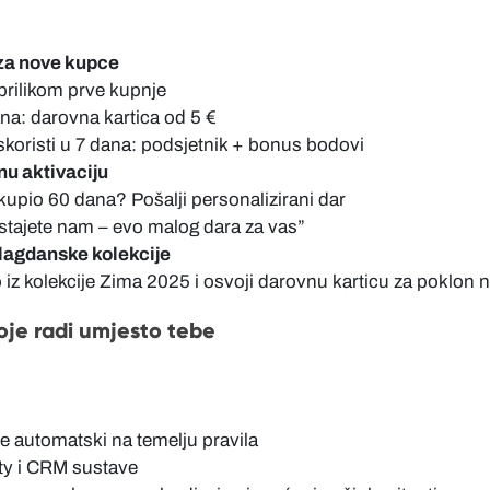
za nove kupce
 prilikom prve kupnje
na: darovna kartica od 5 €
skoristi u 7 dana: podsjetnik + bonus bodovi
u aktivaciju
kupio 60 dana? Pošalji personalizirani dar
stajete nam – evo malog dara za vas”
blagdanske kolekcije
 iz kolekcije Zima 2025 i osvoji darovnu karticu za poklo
oje radi umjesto tebe
ce automatski na temelju pravila
alty i CRM sustave