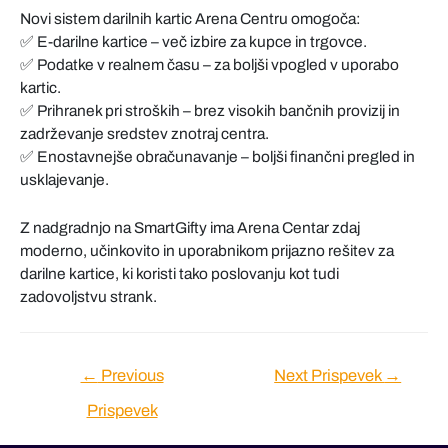
Novi sistem darilnih kartic Arena Centru omogoča:
✅ E-darilne kartice – več izbire za kupce in trgovce.
✅ Podatke v realnem času – za boljši vpogled v uporabo
kartic.
✅ Prihranek pri stroških – brez visokih bančnih provizij in
zadrževanje sredstev znotraj centra.
✅ Enostavnejše obračunavanje – boljši finančni pregled in
usklajevanje.
Z nadgradnjo na SmartGifty ima Arena Centar zdaj
moderno, učinkovito in uporabnikom prijazno rešitev za
darilne kartice, ki koristi tako poslovanju kot tudi
zadovoljstvu strank.
Navigacija
←
Previous
Next Prispevek
→
prispevka
Prispevek