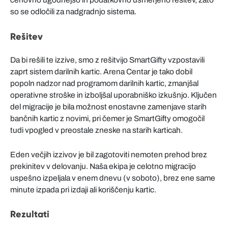
so se odločili za nadgradnjo sistema.
Rešitev
Da bi rešili te izzive, smo z rešitvijo SmartGifty vzpostavili
zaprt sistem darilnih kartic. Arena Centar je tako dobil
popoln nadzor nad programom darilnih kartic, zmanjšal
operativne stroške in izboljšal uporabniško izkušnjo. Ključen
del migracije je bila možnost enostavne zamenjave starih
bančnih kartic z novimi, pri čemer je SmartGifty omogočil
tudi vpogled v preostale zneske na starih karticah.
Eden večjih izzivov je bil zagotoviti nemoten prehod brez
prekinitev v delovanju. Naša ekipa je celotno migracijo
uspešno izpeljala v enem dnevu (v soboto), brez ene same
minute izpada pri izdaji ali koriščenju kartic.
Rezultati