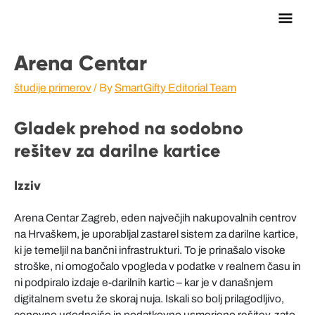
Main
Men
Arena Centar
študije primerov
/ By
SmartGifty Editorial Team
Gladek prehod na sodobno
rešitev za darilne kartice
Izziv
Arena Centar Zagreb, eden največjih nakupovalnih centrov
na Hrvaškem, je uporabljal zastarel sistem za darilne kartice,
ki je temeljil na bančni infrastrukturi. To je prinašalo visoke
stroške, ni omogočalo vpogleda v podatke v realnem času in
ni podpiralo izdaje e-darilnih kartic – kar je v današnjem
digitalnem svetu že skoraj nuja. Iskali so bolj prilagodljivo,
cenovno ugodnejšo in podatkovno usmerjeno rešitev, zato