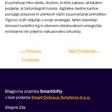
ki potrebuje hitro darilo, družino, ki išče zabavo, ali lokalno
podjetje, ki želi pritegniti turiste, digitalne darilne kartice
ponujajo preprost in učinkovit način za povečanje prihodkov.
Trgovci, ki jih vključijo v svojo strategijo, lahko izkoristijo
donosni turistični trg in obenem obiskovalcem omogočijo
enostavno ter prijetno nakupovalno izkušnjo.
Navigacija
←
Previous
Next Prispevek
→
prispevka
Prispevek
Blagovna znamka
SmartGifty
v lasti podjetja
Smart Octopus Solutions d.o.o.
Stegne 23a