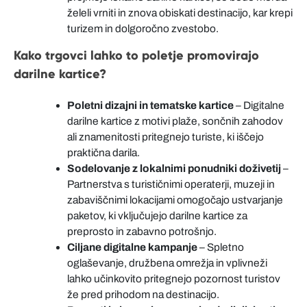
želeli vrniti in znova obiskati destinacijo, kar krepi
turizem in dolgoročno zvestobo.
Kako trgovci lahko to poletje promovirajo
darilne kartice?
Poletni dizajni in tematske kartice
– Digitalne
darilne kartice z motivi plaže, sončnih zahodov
ali znamenitosti pritegnejo turiste, ki iščejo
praktična darila.
Sodelovanje z lokalnimi ponudniki doživetij
–
Partnerstva s turističnimi operaterji, muzeji in
zabaviščnimi lokacijami omogočajo ustvarjanje
paketov, ki vključujejo darilne kartice za
preprosto in zabavno potrošnjo.
Ciljane digitalne kampanje
– Spletno
oglaševanje, družbena omrežja in vplivneži
lahko učinkovito pritegnejo pozornost turistov
že pred prihodom na destinacijo.