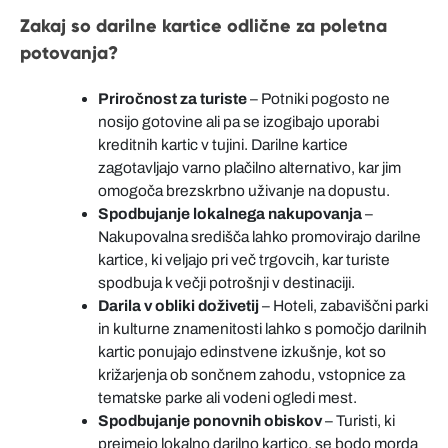
Zakaj so darilne kartice odlične za poletna
potovanja?
Priročnost za turiste
– Potniki pogosto ne
nosijo gotovine ali pa se izogibajo uporabi
kreditnih kartic v tujini. Darilne kartice
zagotavljajo varno plačilno alternativo, kar jim
omogoča brezskrbno uživanje na dopustu.
Spodbujanje lokalnega nakupovanja
–
Nakupovalna središča lahko promovirajo darilne
kartice, ki veljajo pri več trgovcih, kar turiste
spodbuja k večji potrošnji v destinaciji.
Darila v obliki doživetij
– Hoteli, zabaviščni parki
in kulturne znamenitosti lahko s pomočjo darilnih
kartic ponujajo edinstvene izkušnje, kot so
križarjenja ob sončnem zahodu, vstopnice za
tematske parke ali vodeni ogledi mest.
Spodbujanje ponovnih obiskov
– Turisti, ki
prejmejo lokalno darilno kartico, se bodo morda