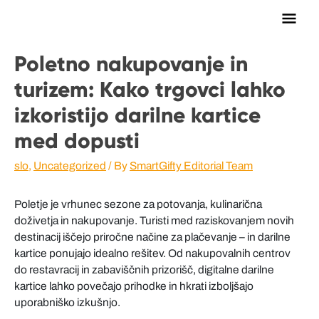
Main
Men
Poletno nakupovanje in
turizem: Kako trgovci lahko
izkoristijo darilne kartice
med dopusti
slo
,
Uncategorized
/ By
SmartGifty Editorial Team
Poletje je vrhunec sezone za potovanja, kulinarična
doživetja in nakupovanje. Turisti med raziskovanjem novih
destinacij iščejo priročne načine za plačevanje – in darilne
kartice ponujajo idealno rešitev. Od nakupovalnih centrov
do restavracij in zabaviščnih prizorišč, digitalne darilne
kartice lahko povečajo prihodke in hkrati izboljšajo
uporabniško izkušnjo.