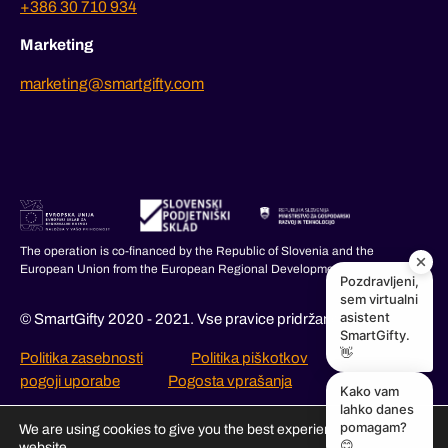
+386 30 710 934
Marketing
marketing@smartgifty.com
The operation is co-financed by the Republic of Slovenia and the
European Union from the European Regional Development Fund.
Pozdravljeni,
sem virtualni
asistent
© SmartGifty 2020 - 2021. Vse pravice pridržane.
SmartGifty.
👋
Politika zasebnosti
Politika piškotkov
Splošni
pogoji uporabe
Pogosta vprašanja
Kako vam
lahko danes
pomagam?
We are using cookies to give you the best experience on our
😊
website.