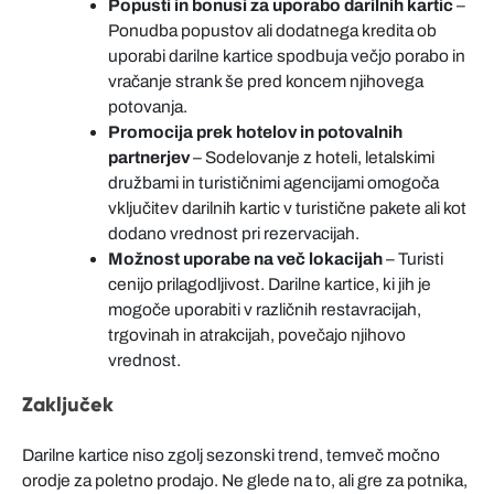
Popusti in bonusi za uporabo darilnih kartic
–
Ponudba popustov ali dodatnega kredita ob
uporabi darilne kartice spodbuja večjo porabo in
vračanje strank še pred koncem njihovega
potovanja.
Promocija prek hotelov in potovalnih
partnerjev
– Sodelovanje z hoteli, letalskimi
družbami in turističnimi agencijami omogoča
vključitev darilnih kartic v turistične pakete ali kot
dodano vrednost pri rezervacijah.
Možnost uporabe na več lokacijah
– Turisti
cenijo prilagodljivost. Darilne kartice, ki jih je
mogoče uporabiti v različnih restavracijah,
trgovinah in atrakcijah, povečajo njihovo
vrednost.
Zaključek
Darilne kartice niso zgolj sezonski trend, temveč močno
orodje za poletno prodajo. Ne glede na to, ali gre za potnika,