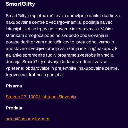
SmartGifty
SmartGifty je spletna rešitev za upravljanje darilnih kartic za
nakupovalne centre z več trgovinami ali podjetja na več
lokacijah, kot so trgovine, kavarne in restavracije. Vašim
strankam omogoča popolno svobodo obdarovanja in
porabe daril ter vam nudi učinkovito, pregledno, varno in
enostavno izvedljivo orodje za trženje in kliring nakupov, ki
ga lahko spremenite tudi v programe zvestobe in vračila
denarja. SmartGifty ustvarja dodano vrednost za vse
vpletene: obdarovalce in prejemnike, nakupovalne centre,
trgovce na drobno in podjetja.
Pisarna
Stegne 23, 1000 Ljubljana, Slovenija
Prodaja
sales@smartgifty.com