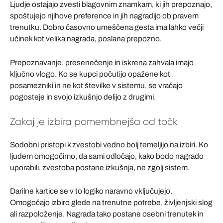
Ljudje ostajajo zvesti blagovnim znamkam, ki jih prepoznajo,
spoštujejo njihove preference in jih nagradijo ob pravem
trenutku. Dobro časovno umeščena gesta ima lahko večji
učinek kot velika nagrada, poslana prepozno.
Prepoznavanje, presenečenje in iskrena zahvala imajo
ključno vlogo. Ko se kupci počutijo opažene kot
posamezniki in ne kot številke v sistemu, se vračajo
pogosteje in svojo izkušnjo delijo z drugimi.
Zakaj je izbira pomembnejša od točk
Sodobni pristopi k zvestobi vedno bolj temeljijo na izbiri. Ko
ljudem omogočimo, da sami odločajo, kako bodo nagrado
uporabili, zvestoba postane izkušnja, ne zgolj sistem.
Darilne kartice se v to logiko naravno vključujejo.
Omogočajo izbiro glede na trenutne potrebe, življenjski slog
ali razpoloženje. Nagrada tako postane osebni trenutek in