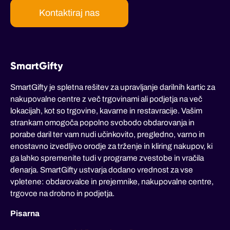
Kontaktiraj nas
SmartGifty
SmartGifty je spletna rešitev za upravljanje darilnih kartic za
nakupovalne centre z več trgovinami ali podjetja na več
lokacijah, kot so trgovine, kavarne in restavracije. Vašim
strankam omogoča popolno svobodo obdarovanja in
porabe daril ter vam nudi učinkovito, pregledno, varno in
enostavno izvedljivo orodje za trženje in kliring nakupov, ki
ga lahko spremenite tudi v programe zvestobe in vračila
denarja. SmartGifty ustvarja dodano vrednost za vse
vpletene: obdarovalce in prejemnike, nakupovalne centre,
trgovce na drobno in podjetja.
Pisarna