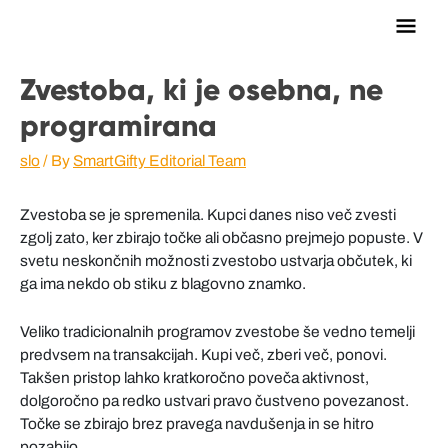
Main
Men
Zvestoba, ki je osebna, ne
programirana
slo
/ By
SmartGifty Editorial Team
Zvestoba se je spremenila. Kupci danes niso več zvesti
zgolj zato, ker zbirajo točke ali občasno prejmejo popuste. V
svetu neskončnih možnosti zvestobo ustvarja občutek, ki
ga ima nekdo ob stiku z blagovno znamko.
Veliko tradicionalnih programov zvestobe še vedno temelji
predvsem na transakcijah. Kupi več, zberi več, ponovi.
Takšen pristop lahko kratkoročno poveča aktivnost,
dolgoročno pa redko ustvari pravo čustveno povezanost.
Točke se zbirajo brez pravega navdušenja in se hitro
pozabijo.