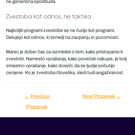
ne generična spodbuda.
Zvestoba kot odnos, ne taktika
Najboljši programi zvestobe se ne čutijo kot programi.
Delujejo kot odnos, ki temelji na zaupanju in pozornosti.
Marec je dober čas za razmislek o tem, kako pristopamo k
zvestobi. Namesto vprašanja, kako povečati nakupe, je bolj
smiselno vprašanje, kako doseči, da se ljudje počutijo
cenjene. Ko je zvestoba človeška, sledi tudi angažiranost.
Navigacija
←
Previous
Next Prispevek
→
prispevka
Prispevek