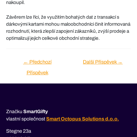
nakoupil.
Závěrem lze říci, že využitím bohatých dat z transakcí s
dárkovými kartami mohou maloobchodníci činit informovaná
rozhodnutí, která zlepší zapojení zákazníků, zvýší prodeje a
optimalizují jejich celkové obchodní strategie.
Navigace
←
Předchozí
Další Příspěvek
→
pro
Příspěvek
příspěvek
Značku
SmartGifty
vlastní společnost
Smart Octopus Solutions d.o.o.
Stegne 23a