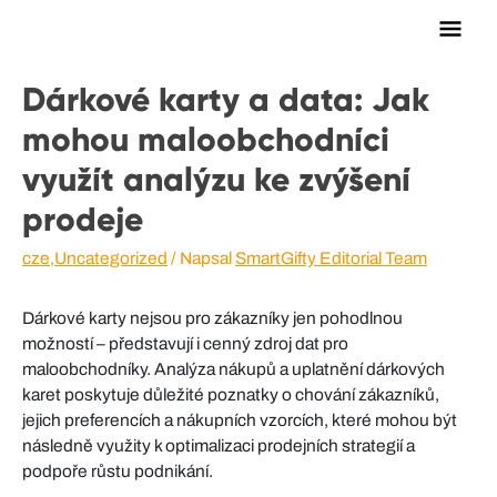
Hlav
men
Dárkové karty a data: Jak
mohou maloobchodníci
využít analýzu ke zvýšení
prodeje
cze
,
Uncategorized
/ Napsal
SmartGifty Editorial Team
Dárkové karty nejsou pro zákazníky jen pohodlnou
možností – představují i cenný zdroj dat pro
maloobchodníky. Analýza nákupů a uplatnění dárkových
karet poskytuje důležité poznatky o chování zákazníků,
jejich preferencích a nákupních vzorcích, které mohou být
následně využity k optimalizaci prodejních strategií a
podpoře růstu podnikání.