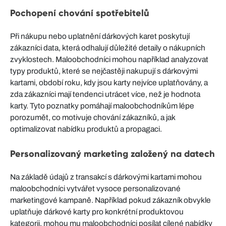
Pochopení chování spotřebitelů
Při nákupu nebo uplatnění dárkových karet poskytují
zákazníci data, která odhalují důležité detaily o nákupních
zvyklostech. Maloobchodníci mohou například analyzovat
typy produktů, které se nejčastěji nakupují s dárkovými
kartami, období roku, kdy jsou karty nejvíce uplatňovány, a
zda zákazníci mají tendenci utrácet více, než je hodnota
karty. Tyto poznatky pomáhají maloobchodníkům lépe
porozumět, co motivuje chování zákazníků, a jak
optimalizovat nabídku produktů a propagaci.
Personalizovaný marketing založený na datech
Na základě údajů z transakcí s dárkovými kartami mohou
maloobchodníci vytvářet vysoce personalizované
marketingové kampaně. Například pokud zákazník obvykle
uplatňuje dárkové karty pro konkrétní produktovou
kategorii, mohou mu maloobchodníci posílat cílené nabídky