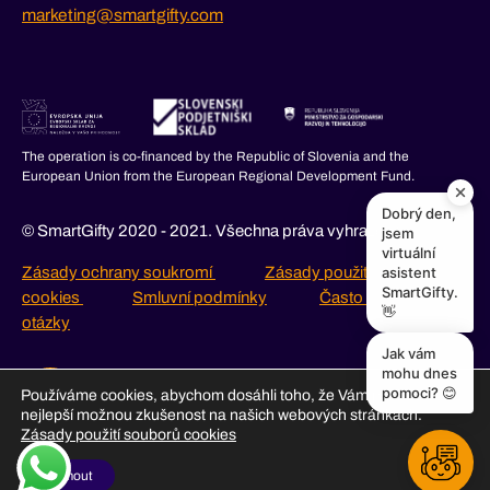
marketing@smartgifty.com
The operation is co-financed by the Republic of Slovenia and the
European Union from the European Regional Development Fund.
Dobrý den,
© SmartGifty 2020 - 2021. Všechna práva vyhrazena.
jsem
virtuální
asistent
Zásady ochrany soukromí
Zásady použití souborů
SmartGifty.
cookies
Smluvní podmínky
Často kladené
👋
otázky
Jak vám
mohu dnes
pomoci? 😊
Používáme cookies, abychom dosáhli toho, že Vám poskytneme
nejlepší možnou zkušenost na našich webových stránkách.
Zásady použití souborů cookies
Přijmout