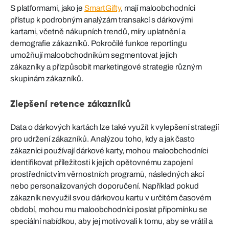
S platformami, jako je
SmartGifty
, mají maloobchodníci
přístup k podrobným analýzám transakcí s dárkovými
kartami, včetně nákupních trendů, míry uplatnění a
demografie zákazníků. Pokročilé funkce reportingu
umožňují maloobchodníkům segmentovat jejich
zákazníky a přizpůsobit marketingové strategie různým
skupinám zákazníků.
Zlepšení retence zákazníků
Data o dárkových kartách lze také využít k vylepšení strategií
pro udržení zákazníků. Analýzou toho, kdy a jak často
zákazníci používají dárkové karty, mohou maloobchodníci
identifikovat příležitosti k jejich opětovnému zapojení
prostřednictvím věrnostních programů, následných akcí
nebo personalizovaných doporučení. Například pokud
zákazník nevyužil svou dárkovou kartu v určitém časovém
období, mohou mu maloobchodníci poslat připomínku se
speciální nabídkou, aby jej motivovali k tomu, aby se vrátil a