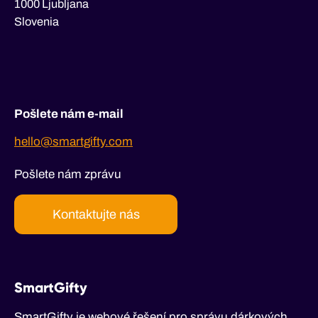
1000 Ljubljana
Slovenia
Pošlete nám e-mail
hello@smartgifty.com
Pošlete nám zprávu
Kontaktujte nás
SmartGifty
SmartGifty je webové řešení pro správu dárkových