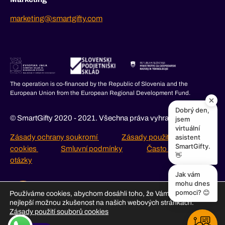
marketing@smartgifty.com
The operation is co-financed by the Republic of Slovenia and the
European Union from the European Regional Development Fund.
Dobrý den,
© SmartGifty 2020 - 2021. Všechna práva vyhrazena.
jsem
virtuální
asistent
Zásady ochrany soukromí
Zásady použití souborů
SmartGifty.
cookies
Smluvní podmínky
Často kladené
👋
otázky
Jak vám
mohu dnes
pomoci? 😊
Používáme cookies, abychom dosáhli toho, že Vám poskytneme
nejlepší možnou zkušenost na našich webových stránkách.
Zásady použití souborů cookies