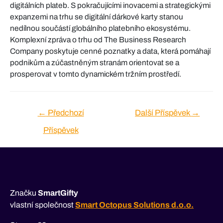
digitálních plateb. S pokračujícími inovacemi a strategickými
expanzemi na trhu se digitální dárkové karty stanou
nedílnou součástí globálního platebního ekosystému.
Komplexní zpráva o trhu od The Business Research
Company poskytuje cenné poznatky a data, která pomáhají
podnikům a zúčastněným stranám orientovat se a
prosperovat v tomto dynamickém tržním prostředí.
Navigace
←
Předchozí
Další Příspěvek
→
pro
Příspěvek
příspěvek
Značku
SmartGifty
vlastní společnost
Smart Octopus Solutions d.o.o.