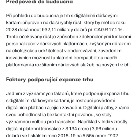
Předpovědi do budoucna
Při pohledu do budoucna je trh s digitálními dárkovými
kartami připraven na další rychlý růst, který by měl do roku
2028 dosáhnout 932,11 miliardy dolarů při CAGR 17,1 %.
Tento očekávaný růst je způsoben zdokonalenými funkcemi
personalizace v dárkových platformách, zvýšeným důrazem
na ekologickou udržitelnost v obdarovávání, zavedením
inovativních možností uplatnění, kompatibilitou napříč
platformami a rozšířením dárkových služeb na nových trzích.
Faktory podporující expanze trhu
Jedním z významných faktorů, které podporují expanzi trhu
s digitálními dárkovými kartami, je rostoucí povědomí
digitálních platbách a jejich zavádění. Digitální platby, známé
svou pohodlností a bezkontaktní povahou, se staly
významnou volbou pro transakce. Například v Indii vzrostly
digitální platební transakce z 3 134 crore (3,96 milionu
dolarů) ve fiskálním roce 2018-19 na 5 554 crore (7,02