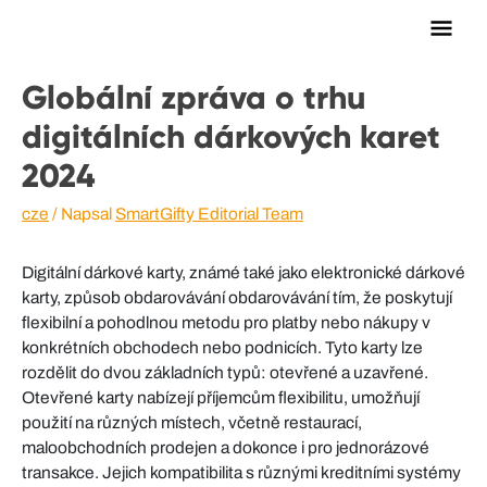
Hlav
men
Globální zpráva o trhu
digitálních dárkových karet
2024
cze
/ Napsal
SmartGifty Editorial Team
Digitální dárkové karty, známé také jako elektronické dárkové
karty, způsob obdarovávání obdarovávání tím, že poskytují
flexibilní a pohodlnou metodu pro platby nebo nákupy v
konkrétních obchodech nebo podnicích. Tyto karty lze
rozdělit do dvou základních typů: otevřené a uzavřené.
Otevřené karty nabízejí příjemcům flexibilitu, umožňují
použití na různých místech, včetně restaurací,
maloobchodních prodejen a dokonce i pro jednorázové
transakce. Jejich kompatibilita s různými kreditními systémy