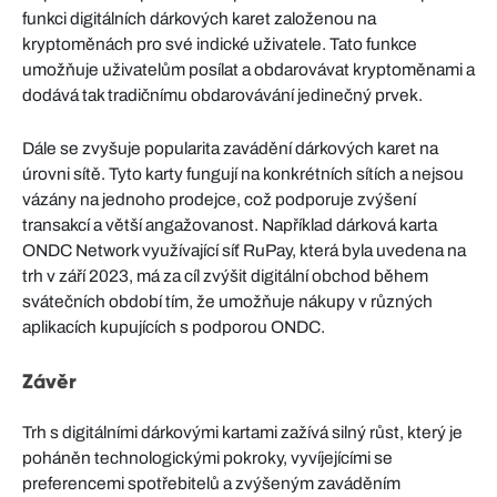
funkci digitálních dárkových karet založenou na
kryptoměnách pro své indické uživatele. Tato funkce
umožňuje uživatelům posílat a obdarovávat kryptoměnami a
dodává tak tradičnímu obdarovávání jedinečný prvek.
Dále se zvyšuje popularita zavádění dárkových karet na
úrovni sítě. Tyto karty fungují na konkrétních sítích a nejsou
vázány na jednoho prodejce, což podporuje zvýšení
transakcí a větší angažovanost. Například dárková karta
ONDC Network využívající síť RuPay, která byla uvedena na
trh v září 2023, má za cíl zvýšit digitální obchod během
svátečních období tím, že umožňuje nákupy v různých
aplikacích kupujících s podporou ONDC.
Závěr
Trh s digitálními dárkovými kartami zažívá silný růst, který je
poháněn technologickými pokroky, vyvíjejícími se
preferencemi spotřebitelů a zvýšeným zaváděním