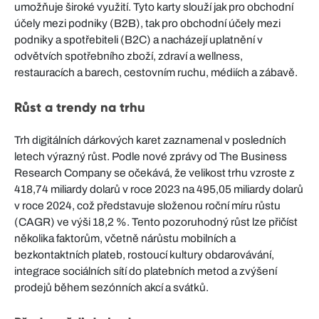
umožňuje široké využití. Tyto karty slouží jak pro obchodní
účely mezi podniky (B2B), tak pro obchodní účely mezi
podniky a spotřebiteli (B2C) a nacházejí uplatnění v
odvětvích spotřebního zboží, zdraví a wellness,
restauracích a barech, cestovním ruchu, médiích a zábavě.
Růst a trendy na trhu
Trh digitálních dárkových karet zaznamenal v posledních
letech výrazný růst. Podle nové zprávy od The Business
Research Company se očekává, že velikost trhu vzroste z
418,74 miliardy dolarů v roce 2023 na 495,05 miliardy dolarů
v roce 2024, což představuje složenou roční míru růstu
(CAGR) ve výši 18,2 %. Tento pozoruhodný růst lze přičíst
několika faktorům, včetně nárůstu mobilních a
bezkontaktních plateb, rostoucí kultury obdarovávání,
integrace sociálních sítí do platebních metod a zvýšení
prodejů během sezónních akcí a svátků.