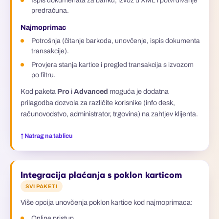
Ispis dokumenata za banku, izvoz u XML i potvrđivanje
predračuna.
Najmoprimac
Potrošnja (čitanje barkoda, unovčenje, ispis dokumenta
transakcije).
Provjera stanja kartice i pregled transakcija s izvozom
po filtru.
Kod paketa
Pro
i
Advanced
moguća je dodatna
prilagodba dozvola za različite korisnike (info desk,
računovodstvo, administrator, trgovina) na zahtjev klijenta.
↑ Natrag na tablicu
Integracija plaćanja s poklon karticom
SVI PAKETI
Više opcija unovčenja poklon kartice kod najmoprimaca:
Online pristup.