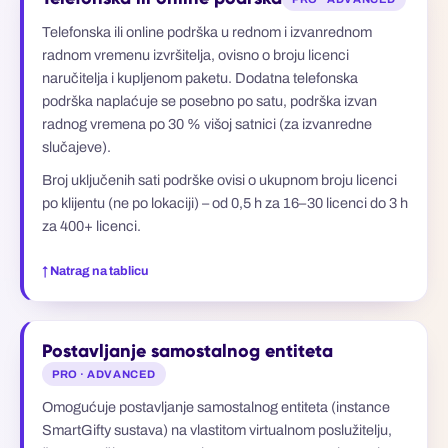
Telefonska ili online podrška u rednom i izvanrednom
radnom vremenu izvršitelja, ovisno o broju licenci
naručitelja i kupljenom paketu. Dodatna telefonska
podrška naplaćuje se posebno po satu, podrška izvan
radnog vremena po 30 % višoj satnici (za izvanredne
slučajeve).
Broj uključenih sati podrške ovisi o ukupnom broju licenci
po klijentu (ne po lokaciji) – od 0,5 h za 16–30 licenci do 3 h
za 400+ licenci.
↑ Natrag na tablicu
Postavljanje samostalnog entiteta
PRO · ADVANCED
Omogućuje postavljanje samostalnog entiteta (instance
SmartGifty sustava) na vlastitom virtualnom poslužitelju,