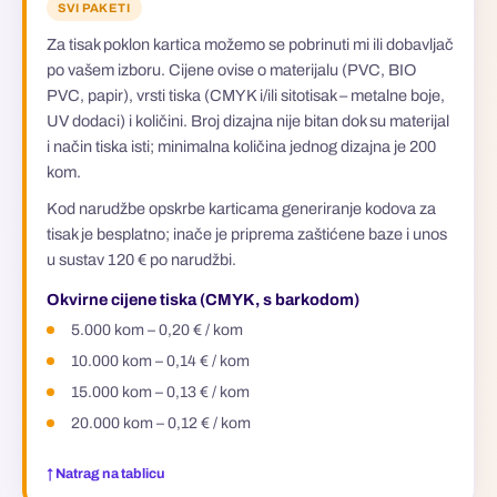
SVI PAKETI
Za tisak poklon kartica možemo se pobrinuti mi ili dobavljač
po vašem izboru. Cijene ovise o materijalu (PVC, BIO
PVC, papir), vrsti tiska (CMYK i/ili sitotisak – metalne boje,
UV dodaci) i količini. Broj dizajna nije bitan dok su materijal
i način tiska isti; minimalna količina jednog dizajna je 200
kom.
Kod narudžbe opskrbe karticama generiranje kodova za
tisak je besplatno; inače je priprema zaštićene baze i unos
u sustav 120 € po narudžbi.
Okvirne cijene tiska (CMYK, s barkodom)
5.000 kom – 0,20 € / kom
10.000 kom – 0,14 € / kom
15.000 kom – 0,13 € / kom
20.000 kom – 0,12 € / kom
↑ Natrag na tablicu