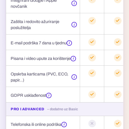
Integrirani Google i Apple
i
novčanik
Zaštita i redovito ažuriranje
i
poslužitelja
E-mail podrška 7 dana u tjednu
i
Pisana i video upute za korištenje
i
Opskrba karticama (PVC, ECO,
i
papir…)
GDPR usklađenost
i
PRO I ADVANCED
– dodatno uz Basic
Telefonska ili online podrška
i