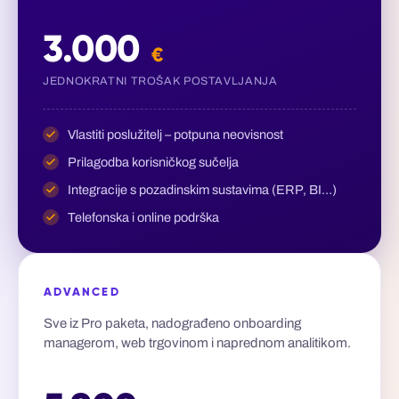
3.000
€
JEDNOKRATNI TROŠAK POSTAVLJANJA
Vlastiti poslužitelj – potpuna neovisnost
Prilagodba korisničkog sučelja
Integracije s pozadinskim sustavima (ERP, BI…)
Telefonska i online podrška
ADVANCED
Sve iz Pro paketa, nadograđeno onboarding
managerom, web trgovinom i naprednom analitikom.