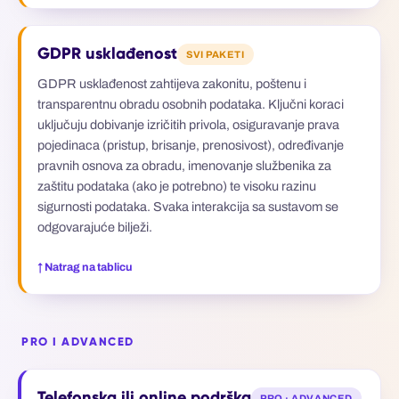
GDPR usklađenost
SVI PAKETI
GDPR usklađenost zahtijeva zakonitu, poštenu i
transparentnu obradu osobnih podataka. Ključni koraci
uključuju dobivanje izričitih privola, osiguravanje prava
pojedinaca (pristup, brisanje, prenosivost), određivanje
pravnih osnova za obradu, imenovanje službenika za
zaštitu podataka (ako je potrebno) te visoku razinu
sigurnosti podataka. Svaka interakcija sa sustavom se
odgovarajuće bilježi.
↑ Natrag na tablicu
PRO I ADVANCED
Telefonska ili online podrška
PRO · ADVANCED