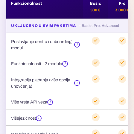
Funkcionalnost
Basic
Pro
500 €
3.000 €
UKLJUČENO U SVIM PAKETIMA
– Basic, Pro, Advanced
Postavljanje centra i onboarding
i
modul
Funkcionalnosti – 3 modula
i
Integracija plaćanja (više opcija
i
unovčenja)
Više vrsta API veza
i
Višejezičnost
i