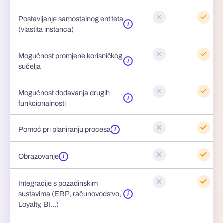
Postavljanje samostalnog entiteta
i
(vlastita instanca)
Mogućnost promjene korisničkog
i
sučelja
Mogućnost dodavanja drugih
i
funkcionalnosti
Pomoć pri planiranju procesa
i
Obrazovanje
i
Integracije s pozadinskim
sustavima (ERP, računovodstvo,
i
Loyalty, BI…)