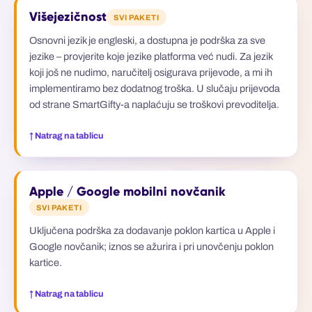
Višejezičnost
SVI PAKETI
Osnovni jezik je engleski, a dostupna je podrška za sve
jezike – provjerite koje jezike platforma već nudi. Za jezik
koji još ne nudimo, naručitelj osigurava prijevode, a mi ih
implementiramo bez dodatnog troška. U slučaju prijevoda
od strane SmartGifty-a naplaćuju se troškovi prevoditelja.
↑ Natrag na tablicu
Apple / Google mobilni novčanik
SVI PAKETI
Uključena podrška za dodavanje poklon kartica u Apple i
Google novčanik; iznos se ažurira i pri unovčenju poklon
kartice.
↑ Natrag na tablicu