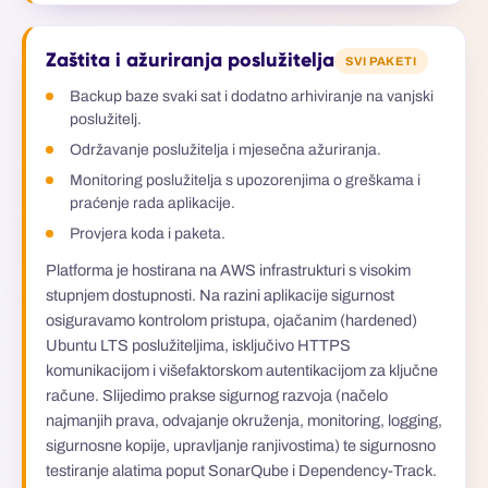
Zaštita i ažuriranja poslužitelja
SVI PAKETI
Backup baze svaki sat i dodatno arhiviranje na vanjski
poslužitelj.
Održavanje poslužitelja i mjesečna ažuriranja.
Monitoring poslužitelja s upozorenjima o greškama i
praćenje rada aplikacije.
Provjera koda i paketa.
Platforma je hostirana na AWS infrastrukturi s visokim
stupnjem dostupnosti. Na razini aplikacije sigurnost
osiguravamo kontrolom pristupa, ojačanim (hardened)
Ubuntu LTS poslužiteljima, isključivo HTTPS
komunikacijom i višefaktorskom autentikacijom za ključne
račune. Slijedimo prakse sigurnog razvoja (načelo
najmanjih prava, odvajanje okruženja, monitoring, logging,
sigurnosne kopije, upravljanje ranjivostima) te sigurnosno
testiranje alatima poput SonarQube i Dependency-Track.