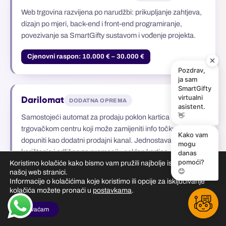
Web trgovina razvijena po narudžbi: prikupljanje zahtjeva,
dizajn po mjeri, back-end i front-end programiranje,
povezivanje sa SmartGifty sustavom i vođenje projekta.
Cjenovni raspon: 10.000 € – 30.000 €
Pozdrav,
ja sam
SmartGifty
virtualni
Darilomat
DODATNA OPREMA
asistent.
👋
Samostojeći automat za prodaju poklon kartica u
trgovačkom centru koji može zamijeniti info točku ili je
Kako vam
dopuniti kao dodatni prodajni kanal. Jednostavan za
mogu
korištenje i odličan za promociju poklon kartica.
danas
pomoći?
Koristimo kolačiće kako bismo vam pružili najbolje iskustvo na
Automatizirana kupnja i plaćanje brojnim bankovnim
😊
našoj web stranici.
karticama.
Informacije o kolačićima koje koristimo ili opcije za isključivanje
kolačića možete pronaći u
postavkama
.
Izbor među više dizajna kartica.
Dostava i postavljanje na lokaciji.
Prihvaćam