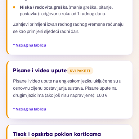
Niska / redovita greška
(manja greška, pitanje,
postavka): odgovor u roku od 1 radnog dana.
Zahtjevi primljeni izvan rednog radnog vremena računaju
se kao primljeni sljedeći radni dan.
↑ Natrag na tablicu
Pisane i video upute
SVI PAKETI
Pisane i video upute na engleskom jeziku uključene su u
osnovnu cijenu postavljanja sustava. Pisane upute na
drugim jezicima (ako još nisu napravljene): 100 €.
↑ Natrag na tablicu
Tisak i opskrba poklon karticama