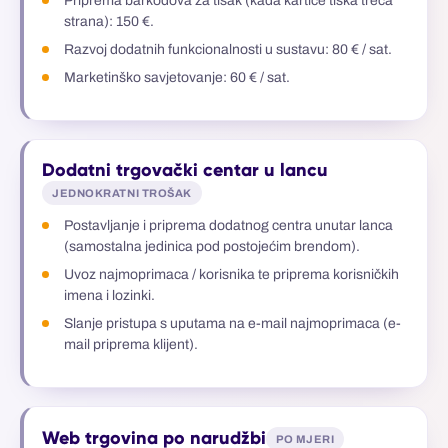
Priprema barkodova za tisak (kada kartice tiska treća
strana): 150 €.
Razvoj dodatnih funkcionalnosti u sustavu: 80 € / sat.
Marketinško savjetovanje: 60 € / sat.
Dodatni trgovački centar u lancu
JEDNOKRATNI TROŠAK
Postavljanje i priprema dodatnog centra unutar lanca
(samostalna jedinica pod postojećim brendom).
Uvoz najmoprimaca / korisnika te priprema korisničkih
imena i lozinki.
Slanje pristupa s uputama na e-mail najmoprimaca (e-
mail priprema klijent).
Web trgovina po narudžbi
PO MJERI