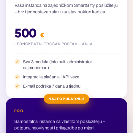
Vaša instanca na zajedničkom SmartGifty poslužitelju
– brz i jednostavan ulaz u sustav poklon kartica.
500
€
JEDNOKRATNI TROŠAK POSTAVLJANJA
Sva 3 modula (info pult, administrator,
najmoprimac)
Integracija plaćanja i API veze
E-mail podrška 7 dana u tjednu
NAJPOPULARNIJI
PRO
Samostalna instanca na vlastitom poslužitelju –
potpuna neovisnost i prilagodbe po mjeri.