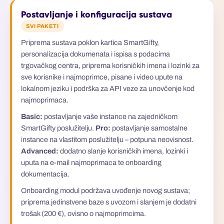
Postavljanje i konfiguracija sustava
SVI PAKETI
Priprema sustava poklon kartica SmartGifty,
personalizacija dokumenata i ispisa s podacima
trgovačkog centra, priprema korisničkih imena i lozinki za
sve korisnike i najmoprimce, pisane i video upute na
lokalnom jeziku i podrška za API veze za unovčenje kod
najmoprimaca.
Basic:
postavljanje vaše instance na zajedničkom
SmartGifty poslužitelju.
Pro:
postavljanje samostalne
instance na vlastitom poslužitelju – potpuna neovisnost.
Advanced:
dodatno slanje korisničkih imena, lozinki i
uputa na e-mail najmoprimaca te onboarding
dokumentacija.
Onboarding modul podržava uvođenje novog sustava;
priprema jedinstvene baze s uvozom i slanjem je dodatni
trošak (200 €), ovisno o najmoprimcima.