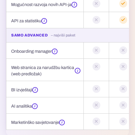
Mogućnost razvoja novih API-ja
i
API za statistiku
i
SAMO ADVANCED
– najviši paket
Onboarding manager
i
Web stranica za narudžbu kartica
i
(web predložak)
BI izvještaji
i
AI analitika
i
Marketinško savjetovanje
i