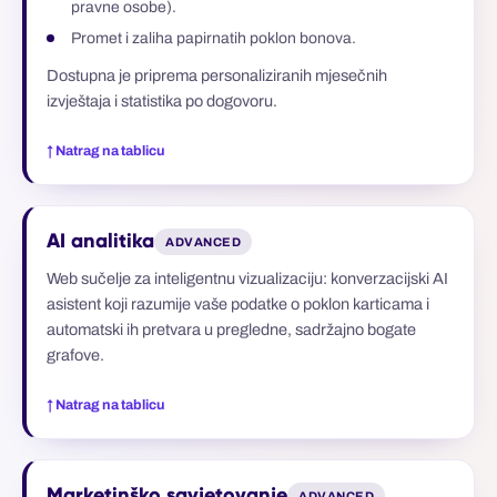
pravne osobe).
Promet i zaliha papirnatih poklon bonova.
Dostupna je priprema personaliziranih mjesečnih
izvještaja i statistika po dogovoru.
↑ Natrag na tablicu
AI analitika
ADVANCED
Web sučelje za inteligentnu vizualizaciju: konverzacijski AI
asistent koji razumije vaše podatke o poklon karticama i
automatski ih pretvara u pregledne, sadržajno bogate
grafove.
↑ Natrag na tablicu
Marketinško savjetovanje
ADVANCED