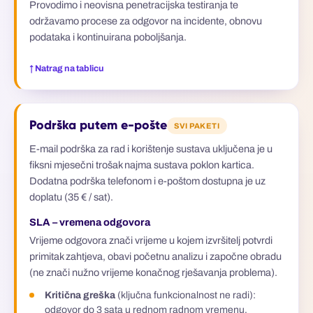
Provodimo i neovisna penetracijska testiranja te
održavamo procese za odgovor na incidente, obnovu
podataka i kontinuirana poboljšanja.
↑ Natrag na tablicu
Podrška putem e-pošte
SVI PAKETI
E-mail podrška za rad i korištenje sustava uključena je u
fiksni mjesečni trošak najma sustava poklon kartica.
Dodatna podrška telefonom i e-poštom dostupna je uz
doplatu (35 € / sat).
SLA – vremena odgovora
Vrijeme odgovora znači vrijeme u kojem izvršitelj potvrdi
primitak zahtjeva, obavi početnu analizu i započne obradu
(ne znači nužno vrijeme konačnog rješavanja problema).
Kritična greška
(ključna funkcionalnost ne radi):
odgovor do 3 sata u rednom radnom vremenu.