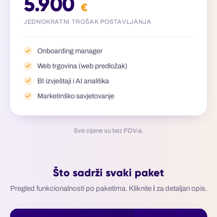
5.900
€
JEDNOKRATNI TROŠAK POSTAVLJANJA
Onboarding manager
Web trgovina (web predložak)
BI izvještaji i AI analitika
Marketinško savjetovanje
Sve cijene su bez PDV-a.
Što sadrži svaki paket
Pregled funkcionalnosti po paketima. Kliknite
i
za detaljan opis.