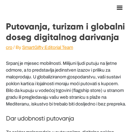
Main
Men
Putovanja, turizam i globalni
doseg digitalnog darivanja
cro
/ By
SmartGifty Editorial Team
Srpanj je mjesec mobilnosti. Milijuni ljudi putuju na ljetne
odmore, a to predstavlja jedinstven izazov i priliku za
maloprodaju. U globaliziranom gospodarstvu, vaši sustavi
poklon kartica i lojalnosti moraju moći putovati s kupcem.
Bilo da kupuju u vodećoj trgovini (flagship store) u stranom
gradu ili pregledavaju vašu web stranicu s plaže na
Mediteranu, iskustvo bi trebalo biti dosljedno i bez prepreka.
Dar udobnosti putovanja