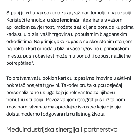
Srpanj je vrhunac sezone za angažman temeljen na lokaciji.
Koristeći tehnologiju
geofencinga
integriranu s vašom
aplikacijom za vjernost, možete slati ciljane ponude kupcima
kada su u blizini vaših trgovina u popularnim blagdanskim
odredištima. Na primjer, ako kupac s neiskorištenim stanjem
na poklon kartici hoda u blizini vaše trgovine u primorskom
mjestu, push obavijest može mu ponuditi popust na „ljetne
potrepštine”.
To pretvara vašu poklon karticu iz pasivne imovine u aktivni
pokretač posjeta trgovini. Također pruža kupcu osjećaj
personalizirane usluge koja je relevantna za njihovu
trenutnu situaciju. Povezivanjem geografije s digitalnom
imovinom, stvarate maloprodajno iskustvo koje djeluje
doista moderno i odgovara ritmu ljetnog života.
Međuindustrijska sinergija i partnerstva