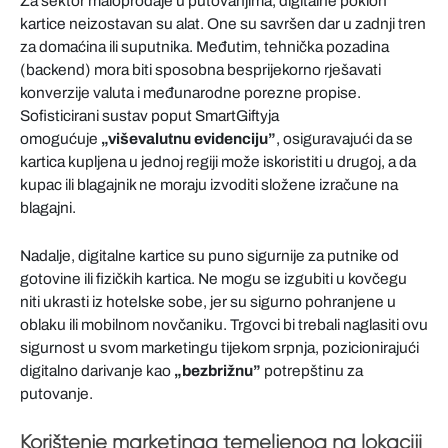
Za sektor maloprodaje u putovanjima, digitalne poklon
kartice neizostavan su alat. One su savršen dar u zadnji tren
za domaćina ili suputnika. Međutim, tehnička pozadina
(backend) mora biti sposobna besprijekorno rješavati
konverzije valuta i međunarodne porezne propise.
Sofisticirani sustav poput SmartGiftyja
omogućuje
„viševalutnu evidenciju”
, osiguravajući da se
kartica kupljena u jednoj regiji može iskoristiti u drugoj, a da
kupac ili blagajnik ne moraju izvoditi složene izračune na
blagajni.
Nadalje, digitalne kartice su puno sigurnije za putnike od
gotovine ili fizičkih kartica. Ne mogu se izgubiti u kovčegu
niti ukrasti iz hotelske sobe, jer su sigurno pohranjene u
oblaku ili mobilnom novčaniku. Trgovci bi trebali naglasiti ovu
sigurnost u svom marketingu tijekom srpnja, pozicionirajući
digitalno darivanje kao
„bezbrižnu”
potrepštinu za
putovanje.
Korištenje marketinga temeljenog na lokaciji