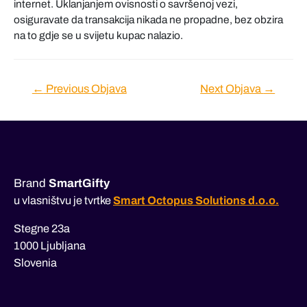
internet. Uklanjanjem ovisnosti o savršenoj vezi,
osiguravate da transakcija nikada ne propadne, bez obzira
na to gdje se u svijetu kupac nalazio.
Navigacija
←
Previous Objava
Next Objava
→
objava
Brand
SmartGifty
u vlasništvu je tvrtke
Smart Octopus Solutions d.o.o.
Stegne 23a
1000 Ljubljana
Slovenia