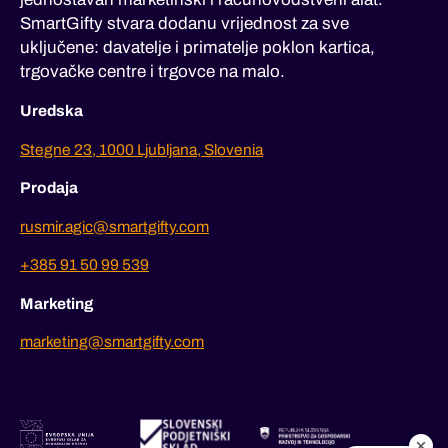
SmartGifty stvara dodanu vrijednost za sve
uključene: davatelje i primatelje poklon kartica,
trgovačke centre i trgovce na malo.
Uredska
Stegne 23, 1000 Ljubljana, Slovenia
Prodaja
rusmir.agic@smartgifty.com
+385 91 50 99 539
Marketing
marketing@smartgifty.com