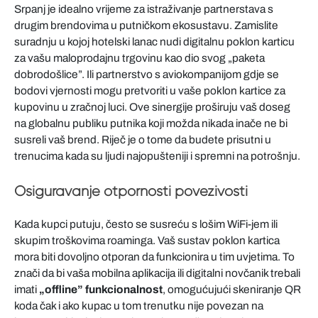
Srpanj je idealno vrijeme za istraživanje partnerstava s
drugim brendovima u putničkom ekosustavu. Zamislite
suradnju u kojoj hotelski lanac nudi digitalnu poklon karticu
za vašu maloprodajnu trgovinu kao dio svog „paketa
dobrodošlice”. Ili partnerstvo s aviokompanijom gdje se
bodovi vjernosti mogu pretvoriti u vaše poklon kartice za
kupovinu u zračnoj luci. Ove sinergije proširuju vaš doseg
na globalnu publiku putnika koji možda nikada inače ne bi
susreli vaš brend. Riječ je o tome da budete prisutni u
trenucima kada su ljudi najopušteniji i spremni na potrošnju.
Osiguravanje otpornosti povezivosti
Kada kupci putuju, često se susreću s lošim WiFi-jem ili
skupim troškovima roaminga. Vaš sustav poklon kartica
mora biti dovoljno otporan da funkcionira u tim uvjetima. To
znači da bi vaša mobilna aplikacija ili digitalni novčanik trebali
imati
„offline” funkcionalnost
, omogućujući skeniranje QR
koda čak i ako kupac u tom trenutku nije povezan na