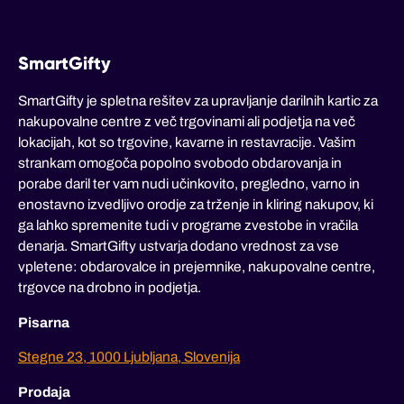
SmartGifty
SmartGifty je spletna rešitev za upravljanje darilnih kartic za
nakupovalne centre z več trgovinami ali podjetja na več
lokacijah, kot so trgovine, kavarne in restavracije. Vašim
strankam omogoča popolno svobodo obdarovanja in
porabe daril ter vam nudi učinkovito, pregledno, varno in
enostavno izvedljivo orodje za trženje in kliring nakupov, ki
ga lahko spremenite tudi v programe zvestobe in vračila
denarja. SmartGifty ustvarja dodano vrednost za vse
vpletene: obdarovalce in prejemnike, nakupovalne centre,
trgovce na drobno in podjetja.
Pisarna
Stegne 23, 1000 Ljubljana, Slovenija
Prodaja