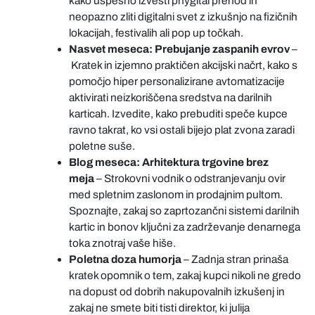
kako uspešno izvesti phygital prehod in
neopazno zliti digitalni svet z izkušnjo na fizičnih
lokacijah, festivalih ali pop up točkah.
Nasvet meseca: Prebujanje zaspanih evrov
–
Kratek in izjemno praktičen akcijski načrt, kako s
pomočjo hiper personalizirane avtomatizacije
aktivirati neizkoriščena sredstva na darilnih
karticah. Izvedite, kako prebuditi speče kupce
ravno takrat, ko vsi ostali bijejo plat zvona zaradi
poletne suše.
Blog meseca: Arhitektura trgovine brez
meja
– Strokovni vodnik o odstranjevanju ovir
med spletnim zaslonom in prodajnim pultom.
Spoznajte, zakaj so zaprtozančni sistemi darilnih
kartic in bonov ključni za zadrževanje denarnega
toka znotraj vaše hiše.
Poletna doza humorja
– Zadnja stran prinaša
kratek opomnik o tem, zakaj kupci nikoli ne gredo
na dopust od dobrih nakupovalnih izkušenj in
zakaj ne smete biti tisti direktor, ki julija