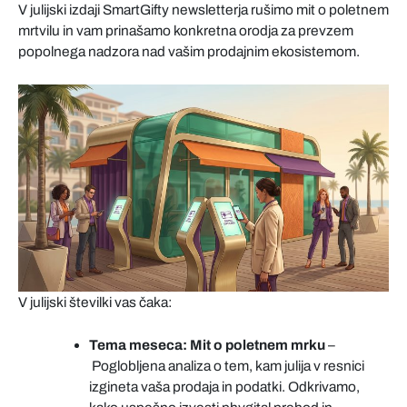
V julijski izdaji SmartGifty newsletterja rušimo mit o poletnem
mrtvilu in vam prinašamo konkretna orodja za prevzem
popolnega nadzora nad vašim prodajnim ekosistemom.
V julijski številki vas čaka:
Tema meseca: Mit o poletnem mrku
–
Poglobljena analiza o tem, kam julija v resnici
izgineta vaša prodaja in podatki. Odkrivamo,