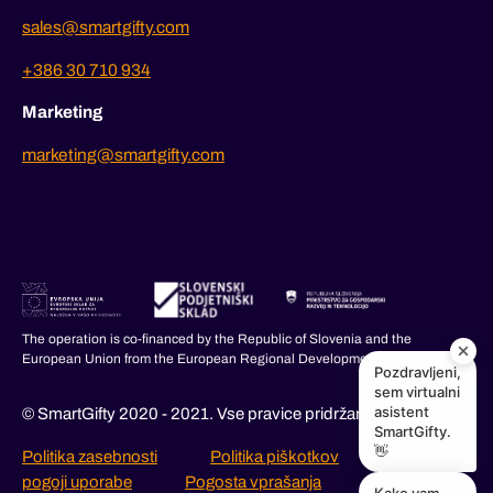
sales@smartgifty.com
+386 30 710 934
Marketing
marketing@smartgifty.com
The operation is co-financed by the Republic of Slovenia and the
European Union from the European Regional Development Fund.
Pozdravljeni,
sem virtualni
asistent
© SmartGifty 2020 - 2021. Vse pravice pridržane.
SmartGifty.
👋
Politika zasebnosti
Politika piškotkov
Splošni
pogoji uporabe
Pogosta vprašanja