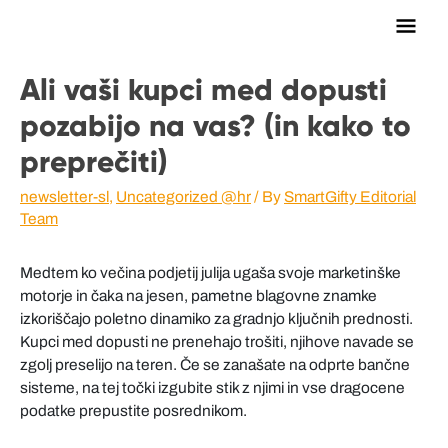
Main
Men
Ali vaši kupci med dopusti
pozabijo na vas? (in kako to
preprečiti)
newsletter-sl
,
Uncategorized @hr
/ By
SmartGifty Editorial
Team
Medtem ko večina podjetij julija ugaša svoje marketinške
motorje in čaka na jesen, pametne blagovne znamke
izkoriščajo poletno dinamiko za gradnjo ključnih prednosti.
Kupci med dopusti ne prenehajo trošiti, njihove navade se
zgolj preselijo na teren. Če se zanašate na odprte bančne
sisteme, na tej točki izgubite stik z njimi in vse dragocene
podatke prepustite posrednikom.