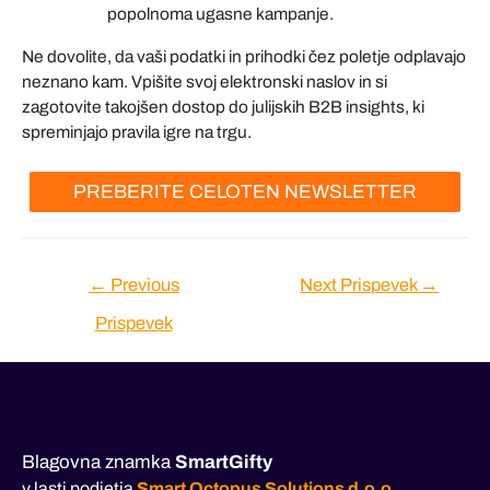
popolnoma ugasne kampanje.
Ne dovolite, da vaši podatki in prihodki čez poletje odplavajo
neznano kam. Vpišite svoj elektronski naslov in si
zagotovite takojšen dostop do julijskih B2B insights, ki
spreminjajo pravila igre na trgu.
PREBERITE CELOTEN NEWSLETTER
Navigacija
←
Previous
Next Prispevek
→
prispevka
Prispevek
Blagovna znamka
SmartGifty
v lasti podjetja
Smart Octopus Solutions d.o.o.