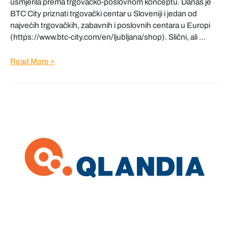
usmjerila prema trgovačko-poslovnom konceptu. Danas je
BTC City priznati trgovački centar u Sloveniji i jedan od
najvećih trgovačkih, zabavnih i poslovnih centara u Europi
(https://www.btc-city.com/en/ljubljana/shop). Slični, ali …
BTC
Read More »
City