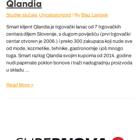
Qlandia
Studije slučaja
,
Uncategorized
/ By
Blaz Lanisek
Smart klijent Qlandia je trgovački lanac od 7 trgovačkih
centara diljem Slovenije, s dugom poviješću (prvi trgovački
centar otvoren je 2006.) i preko 300 zakupaca koji nude sve
od mode, kozmetike, tehnike, gastronomije i još mnogo
toga. Smart razlog Qlandia svojim kupcima od 2014. godine
nudi papirnate poklon bonove i traži nadogradnju proizvoda
u skladu …
Qlandia
Read More »