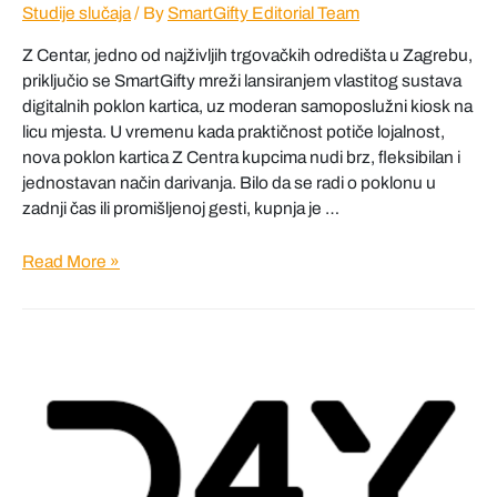
Studije slučaja
/ By
SmartGifty Editorial Team
Z Centar, jedno od najživljih trgovačkih odredišta u Zagrebu,
priključio se SmartGifty mreži lansiranjem vlastitog sustava
digitalnih poklon kartica, uz moderan samoposlužni kiosk na
licu mjesta. U vremenu kada praktičnost potiče lojalnost,
nova poklon kartica Z Centra kupcima nudi brz, fleksibilan i
jednostavan način darivanja. Bilo da se radi o poklonu u
zadnji čas ili promišljenoj gesti, kupnja je …
Z
Read More »
Centar