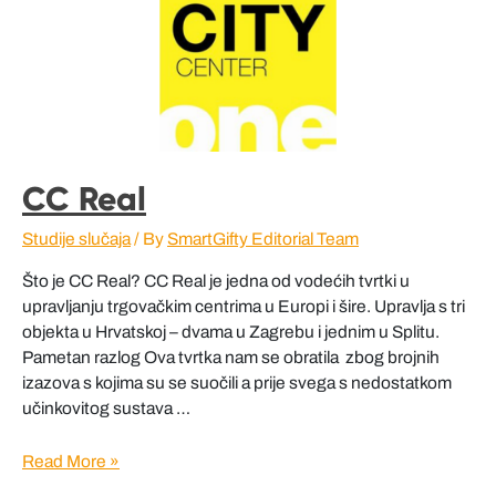
CC Real
Studije slučaja
/ By
SmartGifty Editorial Team
Što je CC Real? CC Real je jedna od vodećih tvrtki u
upravljanju trgovačkim centrima u Europi i šire. Upravlja s tri
objekta u Hrvatskoj – dvama u Zagrebu i jednim u Splitu.
Pametan razlog Ova tvrtka nam se obratila zbog brojnih
izazova s kojima su se suočili a prije svega s nedostatkom
učinkovitog sustava …
CC
Read More »
Real