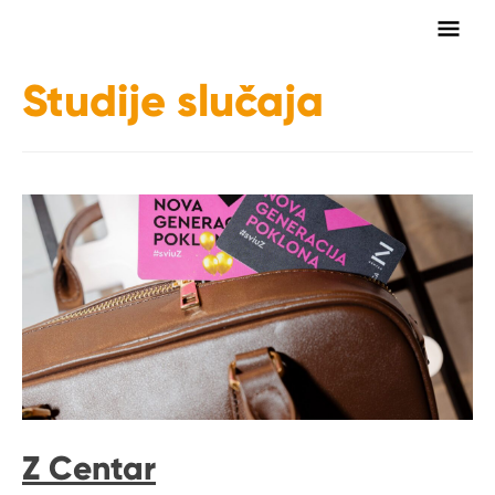
Main
Men
Studije slučaja
Z Centar