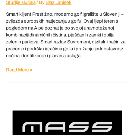
Studije slučaja
/ By
Blaz Lanisek
Smart klijent Prestižno, moderno golf igralište u Sloveniji –
zvijezda europskih natjecanja u golfu. Ovaj lijepi teren s
pogledom na Alpe poznat je po svojoj uravnoteženoj
kombinaciji dinamičnih čistina, pješčanih zamki i obilju
zelenih parkova. Smart razlog Suvremeni, digitalni način za
praćenje i podršku igračima golfa i pružanje jednostavnog
načina identifikacije i plaćanja usluga – …
CUBO
Read More »