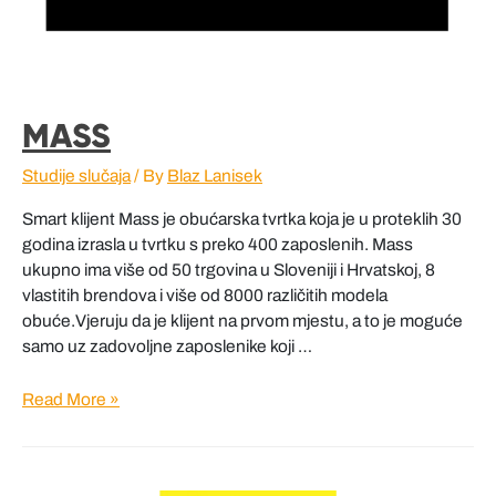
MASS
Studije slučaja
/ By
Blaz Lanisek
Smart klijent Mass je obućarska tvrtka koja je u proteklih 30
godina izrasla u tvrtku s preko 400 zaposlenih. Mass
ukupno ima više od 50 trgovina u Sloveniji i Hrvatskoj, 8
vlastitih brendova i više od 8000 različitih modela
obuće.Vjeruju da je klijent na prvom mjestu, a to je moguće
samo uz zadovoljne zaposlenike koji …
MASS
Read More »