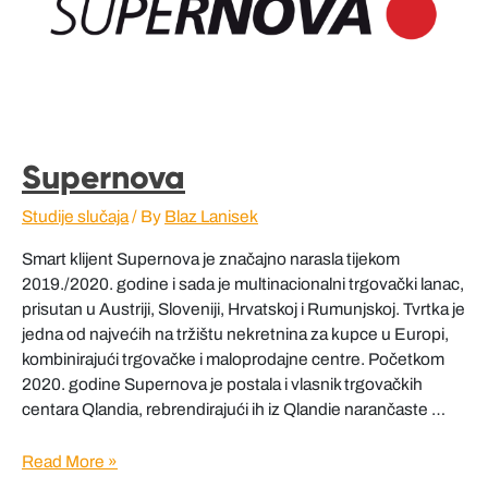
Supernova
Studije slučaja
/ By
Blaz Lanisek
Smart klijent Supernova je značajno narasla tijekom
2019./2020. godine i sada je multinacionalni trgovački lanac,
prisutan u Austriji, Sloveniji, Hrvatskoj i Rumunjskoj. Tvrtka je
jedna od najvećih na tržištu nekretnina za kupce u Europi,
kombinirajući trgovačke i maloprodajne centre. Početkom
2020. godine Supernova je postala i vlasnik trgovačkih
centara Qlandia, rebrendirajući ih iz Qlandie narančaste …
Supernova
Read More »