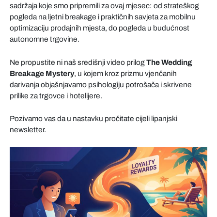
sadržaja koje smo pripremili za ovaj mjesec: od strateškog
pogleda na ljetni breakage i praktičnih savjeta za mobilnu
optimizaciju prodajnih mjesta, do pogleda u budućnost
autonomne trgovine.
Ne propustite ni naš središnji video prilog
The Wedding
Breakage Mystery
, u kojem kroz prizmu vjenčanih
darivanja objašnjavamo psihologiju potrošača i skrivene
prilike za trgovce i hotelijere.
Pozivamo vas da u nastavku pročitate cijeli lipanjski
newsletter.