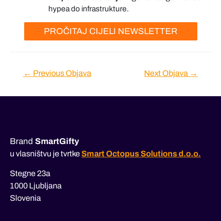
hypea do infrastrukture.
PROČITAJ CIJELI NEWSLETTER
Navigacija
←
Previous Objava
Next Objava
→
objava
Brand
SmartGifty
u vlasništvu je tvrtke
Smart Octopus Solutions d.o.o.
Stegne 23a
1000 Ljubljana
Slovenia