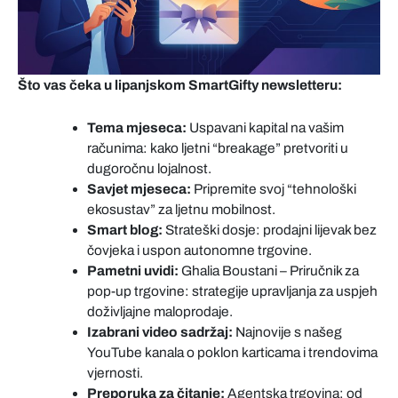
Što vas čeka u lipanjskom SmartGifty newsletteru:
Tema mjeseca:
Uspavani kapital na vašim
računima: kako ljetni “breakage” pretvoriti u
dugoročnu lojalnost.
Savjet mjeseca:
Pripremite svoj “tehnološki
ekosustav” za ljetnu mobilnost.
Smart blog:
Strateški dosje: prodajni lijevak bez
čovjeka i uspon autonomne trgovine.
Pametni uvidi:
Ghalia Boustani – Priručnik za
pop-up trgovine: strategije upravljanja za uspjeh
doživljajne maloprodaje.
Izabrani video sadržaj:
Najnovije s našeg
YouTube kanala o poklon karticama i trendovima
vjernosti.
Preporuka za čitanje:
Agentska trgovina: od