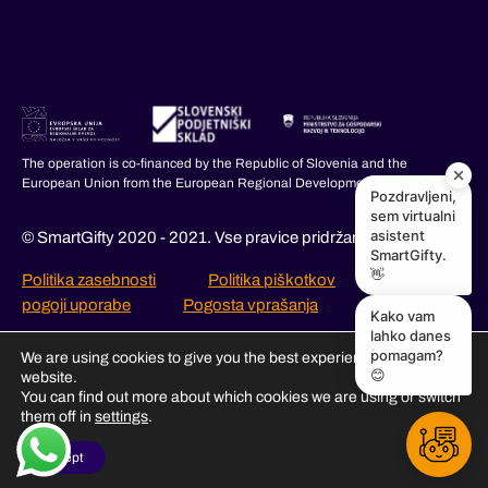
The operation is co-financed by the Republic of Slovenia and the
European Union from the European Regional Development Fund.
Pozdravljeni,
sem virtualni
asistent
© SmartGifty 2020 - 2021. Vse pravice pridržane.
SmartGifty.
👋
Politika zasebnosti
Politika piškotkov
Splošni
pogoji uporabe
Pogosta vprašanja
Kako vam
lahko danes
pomagam?
We are using cookies to give you the best experience on our
😊
website.
You can find out more about which cookies we are using or switch
them off in
settings
.
Accept