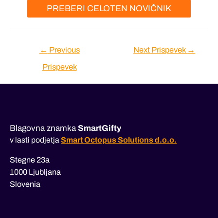
PREBERI CELOTEN NOVIČNIK
Navigacija
←
Previous
Next Prispevek
→
prispevka
Prispevek
Blagovna znamka
SmartGifty
v lasti podjetja
Smart Octopus Solutions d.o.o.
Stegne 23a
1000 Ljubljana
Slovenia