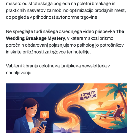
mesec: od strateškega pogleda na poletni breakage in
praktičnih nasvetov za mobilno optimizacijo prodajnih mest,
do pogleda v prihodnost avtonomne trgovine.
Ne spreglejte tudi našega osrednjega video prispevka
The
Wedding Breakage Mystery
, v katerem skozi prizmo
poročnih obdarovanj pojasnjujemo psihologijo potrošnikov
in skrite priložnosti za trgovce ter hotelirje.
Vabljeni k branju celotnega junijskega newsletterja v
nadaljevanju.