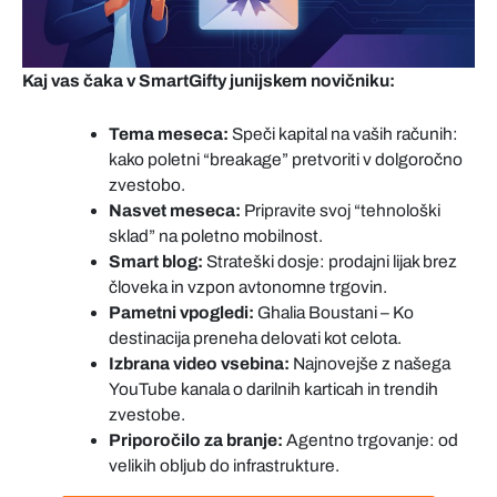
Kaj vas čaka v SmartGifty junijskem novičniku:
Tema meseca:
Speči kapital na vaših računih:
kako poletni “breakage” pretvoriti v dolgoročno
zvestobo.
Nasvet meseca:
Pripravite svoj “tehnološki
sklad” na poletno mobilnost.
Smart blog:
Strateški dosje: prodajni lijak brez
človeka in vzpon avtonomne trgovin.
Pametni vpogledi:
Ghalia Boustani – Ko
destinacija preneha delovati kot celota.
Izbrana video vsebina:
Najnovejše z našega
YouTube kanala o darilnih karticah in trendih
zvestobe.
Priporočilo za branje:
Agentno trgovanje: od
velikih obljub do infrastrukture.