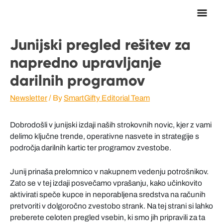
Main
Men
Junijski pregled rešitev za
napredno upravljanje
darilnih programov
Newsletter
/ By
SmartGifty Editorial Team
Dobrodošli v junijski izdaji naših strokovnih novic, kjer z vami
delimo ključne trende, operativne nasvete in strategije s
področja darilnih kartic ter programov zvestobe.
Junij prinaša prelomnico v nakupnem vedenju potrošnikov.
Zato se v tej izdaji posvečamo vprašanju, kako učinkovito
aktivirati speče kupce in neporabljena sredstva na računih
pretvoriti v dolgoročno zvestobo strank. Na tej strani si lahko
preberete celoten pregled vsebin, ki smo jih pripravili za ta