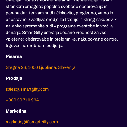
strankam omogoča popolno svobodo obdarovanja in
porabe daril ter vam nudi učinkovito, pregledno, varno in
enostavno izvedljivo orodje za trženje in kliring nakupov, ki
ga lahko spremenite tudi v programe zvestobe in vračila
denarja. SmartGifty ustvarja dodano vrednost za vse
vpletene: obdarovalce in prejemnike, nakupovalne centre,
trgovce na drobno in podjetja.
Pisarna
Stegne 23, 1000 Ljubljana, Slovenija
Prodaja
sales@smartgifty.com
+386 30 710 934
Marketing
marketing@smartgifty.com