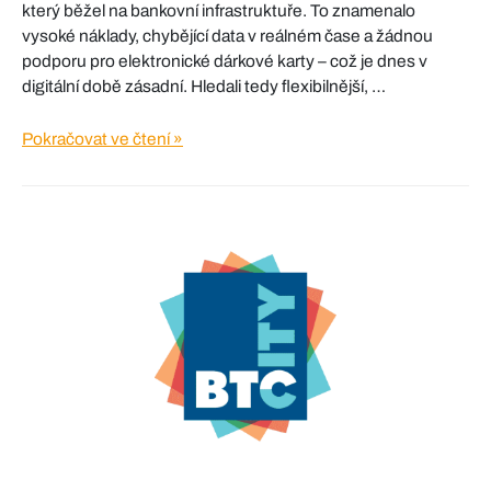
který běžel na bankovní infrastruktuře. To znamenalo
vysoké náklady, chybějící data v reálném čase a žádnou
podporu pro elektronické dárkové karty – což je dnes v
digitální době zásadní. Hledali tedy flexibilnější, …
Arena
Pokračovat ve čtení »
Centar