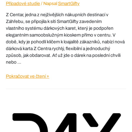
Případové studie
/ Napsal
SmartGifty
Z Centar, jedna z nejživějších nákupních destinací v
Záhřebu, se připojila k síti SmartGifty zavedením
vlastního systému dárkových karet, který je podpořen
elegantním samoobslužným kioskem přímo v centru. V
době, kdy je pohodlí klíčem k loajalitě zákazníků, nabízí nová
dárková karta Z Centra rychlý, flexibilní a jednoduchý
způsob, jak obdarovat. Ať už jde o dárek na poslední chvíli
nebo …
Z
Pokračovat ve čtení »
Centar