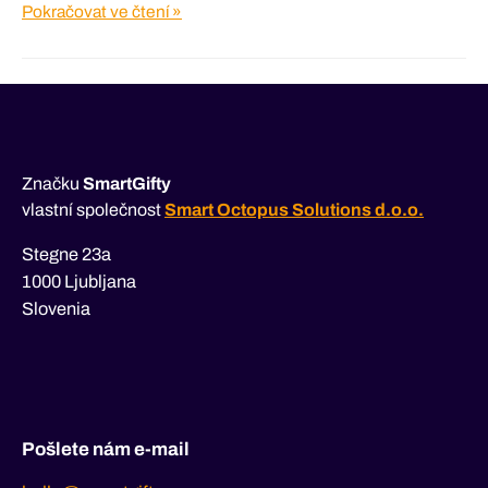
Qlandia
Pokračovat ve čtení »
Značku
SmartGifty
vlastní společnost
Smart Octopus Solutions d.o.o.
Stegne 23a
1000 Ljubljana
Slovenia
Pošlete nám e-mail