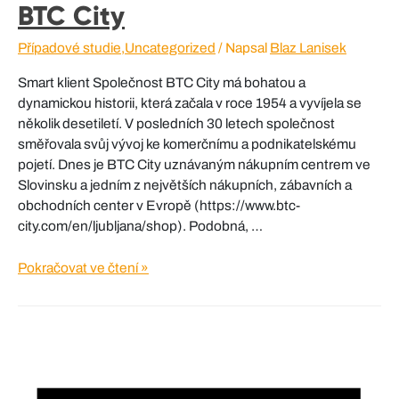
BTC City
Případové studie
,
Uncategorized
/ Napsal
Blaz Lanisek
Smart klient Společnost BTC City má bohatou a
dynamickou historii, která začala v roce 1954 a vyvíjela se
několik desetiletí. V posledních 30 letech společnost
směřovala svůj vývoj ke komerčnímu a podnikatelskému
pojetí. Dnes je BTC City uznávaným nákupním centrem ve
Slovinsku a jedním z největších nákupních, zábavních a
obchodních center v Evropě (https://www.btc-
city.com/en/ljubljana/shop). Podobná, …
BTC
Pokračovat ve čtení »
City