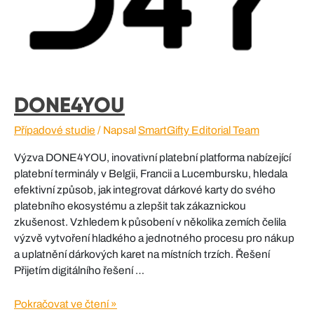
DONE4YOU
Případové studie
/ Napsal
SmartGifty Editorial Team
Výzva DONE4YOU, inovativní platební platforma nabízející
platební terminály v Belgii, Francii a Lucembursku, hledala
efektivní způsob, jak integrovat dárkové karty do svého
platebního ekosystému a zlepšit tak zákaznickou
zkušenost. Vzhledem k působení v několika zemích čelila
výzvě vytvoření hladkého a jednotného procesu pro nákup
a uplatnění dárkových karet na místních trzích. Řešení
Přijetím digitálního řešení …
DONE4YOU
Pokračovat ve čtení »