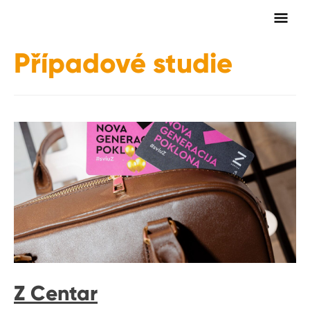
Hlav
men
Případové studie
Z Centar